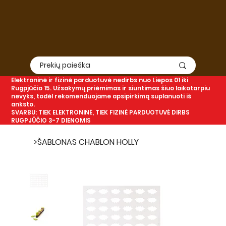
Elektroninė
ir
fizinė
parduotuvė nedirbs nuo Liepos 01 iki
Rugpjūčio 15. Užsakymų priėmimas ir siuntimas šiuo laikotarpiu
nevyks, todėl rekomenduojame apsipirkimą suplanuoti iš
anksto.
SVARBU: TIEK ELEKTRONINĖ, TIEK FIZINĖ PARDUOTUVĖ DIRBS
RUGPJŪČIO 3-7 DIENOMIS
>
ŠABLONAS CHABLON HOLLY