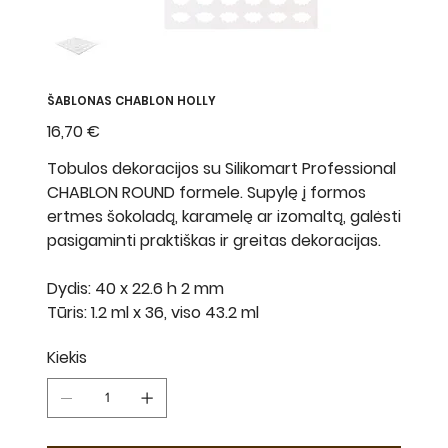
ŠABLONAS CHABLON HOLLY
Kaina
16,70 €
Tobulos dekoracijos su Silikomart Professional
CHABLON ROUND formele. Supylę į formos
ertmes šokoladą, karamelę ar izomaltą, galėsti
pasigaminti praktiškas ir greitas dekoracijas.
Dydis: 40 x 22.6 h 2 mm
Tūris: 1.2 ml x 36, viso 43.2 ml
Kiekis