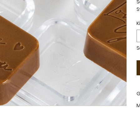
S
S
K
S
G
M