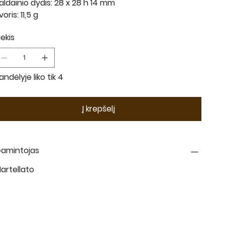
aldainio dydis: 28 x 28 h 14 mm
voris: 11,5 g
iekis
andėlyje liko tik 4
Į krepšelį
amintojas
artellato