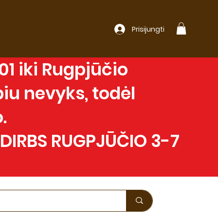
Prisijungti
1 iki Rugpjūčio
iu nevyks, todėl
.
 DIRBS RUGPJŪČIO 3-7