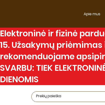
Apie mus
Elektroninė
ir
fizinė
parduo
15. Užsakymų priėmimas ir
rekomenduojame apsipirk
SVARBU: TIEK ELEKTRONINĖ
DIENOMIS