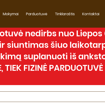
Mokymai
Parduotuvė
Tinklaraštis
Kontaktai
tuvė nedirbs nuo Liepos 0
 siuntimas šiuo laikotarp
imą suplanuoti iš anksto
, TIEK FIZINĖ PARDUOTUVĖ