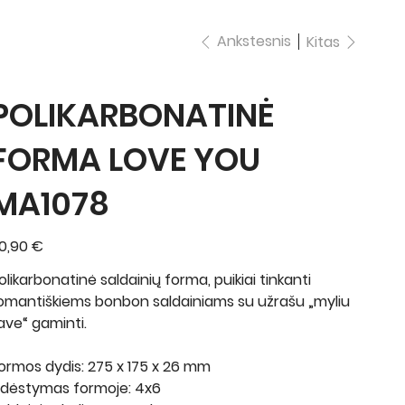
Ankstesnis
Kitas
POLIKARBONATINĖ
FORMA LOVE YOU
MA1078
ina
0,90 €
olikarbonatinė saldainių forma, puikiai tinkanti
omantiškiems bonbon saldainiams su užrašu „myliu
ave“ gaminti.
ormos dydis: 275 x 175 x 26 mm
šdėstymas formoje: 4x6