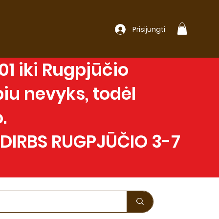
Prisijungti
1 iki Rugpjūčio
iu nevyks, todėl
.
 DIRBS RUGPJŪČIO 3-7