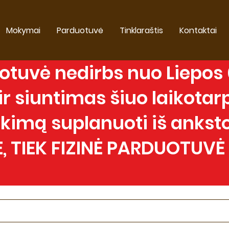
Mokymai
Parduotuvė
Tinklaraštis
Kontaktai
tuvė nedirbs nuo Liepos 0
 siuntimas šiuo laikotarp
imą suplanuoti iš anksto
, TIEK FIZINĖ PARDUOTUVĖ