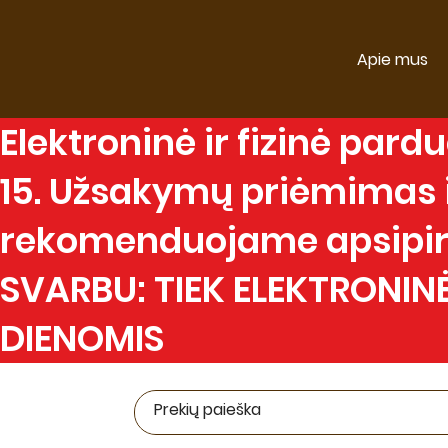
Apie mus
Elektroninė
ir
fizinė
parduo
15. Užsakymų priėmimas ir
rekomenduojame apsipirk
SVARBU: TIEK ELEKTRONINĖ
DIENOMIS