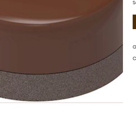
S
G
C