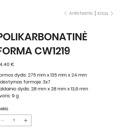
Ankstesnis
Kitas
POLIKARBONATINĖ
FORMA CW1219
ina
4,40 €
ormos dydis: 275 mm x 135 mm x 24 mm
šdėstymas formoje: 3x7
aldainio dydis: 28 mm x 28 mm x 13,6 mm
voris: 9 g
iekis