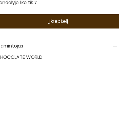
andėlyje liko tik 7
Į krepšelį
amintojas
HOCOLATE WORLD