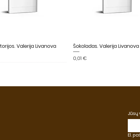
torijos. Valerija Livanova
Greita peržiūra
Šokoladas. Valerija Livanova
Greita peržiūra
Kaina
0,01 €
A
NAUJIENA
NAUJIENA
Jūsų
El. p