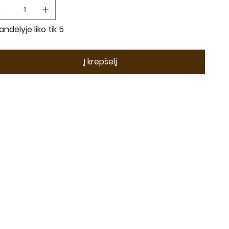
andėlyje liko tik 5
Į krepšelį