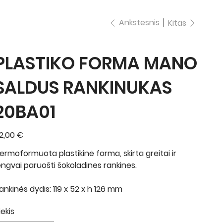
Ankstesnis
Kitas
PLASTIKO FORMA MANO
SALDUS RANKINUKAS
20BA01
ina
2,00 €
ermoformuota plastikinė forma, skirta greitai ir
engvai paruošti šokoladines rankines.
ankinės dydis: 119 x 52 x h 126 mm
iekis