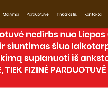
Mokymai
Parduotuvė
Tinklaraštis
Kontaktai
tuvė nedirbs nuo Liepos 0
 siuntimas šiuo laikotarp
imą suplanuoti iš anksto
, TIEK FIZINĖ PARDUOTUVĖ