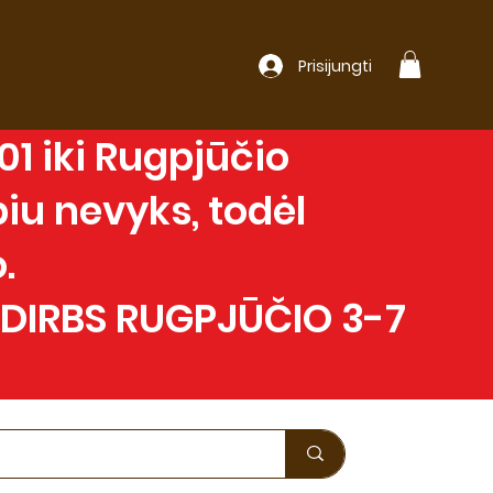
Prisijungti
1 iki Rugpjūčio
iu nevyks, todėl
.
 DIRBS RUGPJŪČIO 3-7