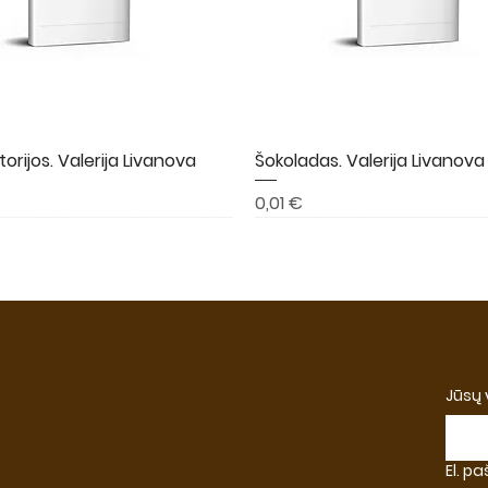
torijos. Valerija Livanova
Greita peržiūra
Šokoladas. Valerija Livanova
Greita peržiūra
Kaina
0,01 €
A
NAUJIENA
NAUJIENA
Jūsų
El. p