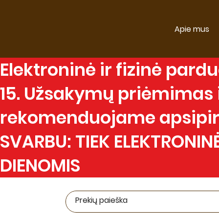
Apie mus
Elektroninė
ir
fizinė
parduo
15. Užsakymų priėmimas ir
rekomenduojame apsipirk
SVARBU: TIEK ELEKTRONINĖ
DIENOMIS