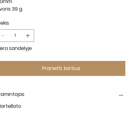
60mm
voris 39 g.
iekis
ėra sandėlyje
Pranešti, kai bus
amintojas
artellato