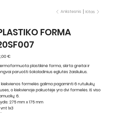
Ankstesnis
Kitas
PLASTIKO FORMA
20SF007
ina
2,00 €
ermoformuota plastikinė forma, skirta greitai ir
engvai paruošti šokoladinius eglutės žaisliukus.
š kiekvienos formelės galima pagaminti 6 rutuliukų
uses, o kiekvienoje pakuotėje yra dvi formelės. Iš viso
amuolių: 6.
ydis: 275 mm x 175 mm
 vnt 1x3