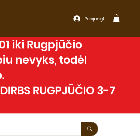
Prisijungti
1 iki Rugpjūčio
iu nevyks, todėl
.
 DIRBS RUGPJŪČIO 3-7