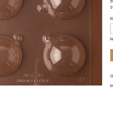
S
K
N
G
M