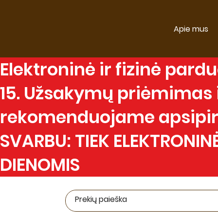
Apie mus
Elektroninė
ir
fizinė
parduo
15. Užsakymų priėmimas ir
rekomenduojame apsipirk
SVARBU: TIEK ELEKTRONINĖ
DIENOMIS