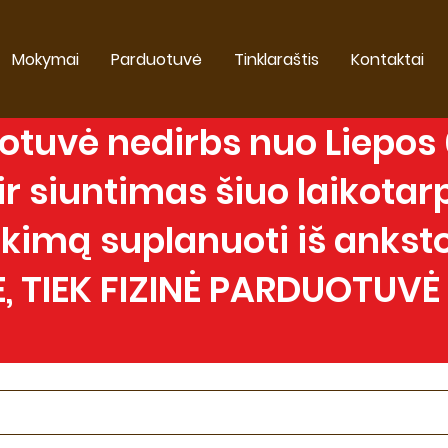
Mokymai
Parduotuvė
Tinklaraštis
Kontaktai
tuvė nedirbs nuo Liepos 0
 siuntimas šiuo laikotarp
imą suplanuoti iš anksto
, TIEK FIZINĖ PARDUOTUVĖ