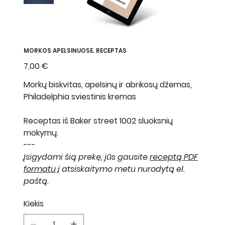
MORKOS APELSINUOSE. RECEPTAS
Kaina
7,00 €
Morkų biskvitas, apelsinų ir abrikosų džemas,
Philadelphia sviestinis kremas
Receptas iš Baker street 1002 sluoksnių
mokymų.
---
Įsigydami šią prekę, jūs gausite
receptą PDF
formatu
į atsiskaitymo metu nurodytą el.
paštą.
Kiekis