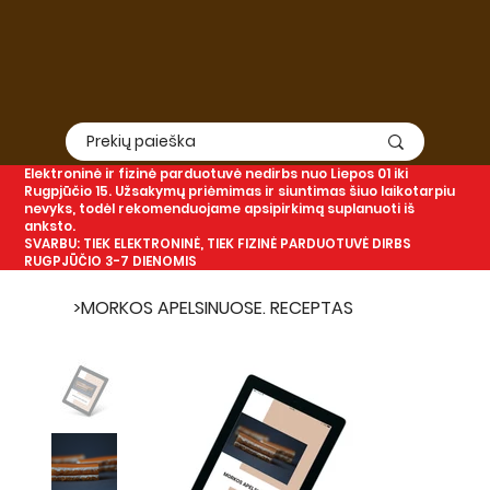
Elektroninė
ir
fizinė
parduotuvė nedirbs nuo Liepos 01 iki
Rugpjūčio 15. Užsakymų priėmimas ir siuntimas šiuo laikotarpiu
nevyks, todėl rekomenduojame apsipirkimą suplanuoti iš
anksto.
SVARBU: TIEK ELEKTRONINĖ, TIEK FIZINĖ PARDUOTUVĖ DIRBS
RUGPJŪČIO 3-7 DIENOMIS
>
MORKOS APELSINUOSE. RECEPTAS