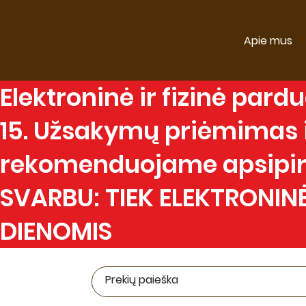
Apie mus
Elektroninė
ir
fizinė
parduo
15. Užsakymų priėmimas ir
rekomenduojame apsipirk
SVARBU: TIEK ELEKTRONINĖ
DIENOMIS