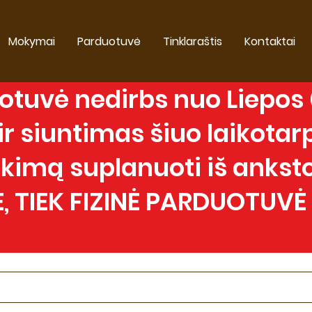
Mokymai
Parduotuvė
Tinklaraštis
Kontaktai
tuvė nedirbs nuo Liepos 0
 siuntimas šiuo laikotarp
imą suplanuoti iš anksto
, TIEK FIZINĖ PARDUOTUVĖ