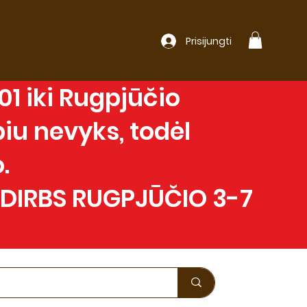
Prisijungti
1 iki Rugpjūčio
iu nevyks, todėl
.
 DIRBS RUGPJŪČIO 3-7