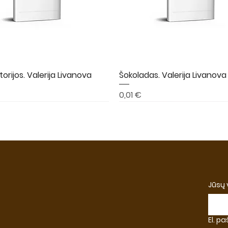
torijos. Valerija Livanova
Greita peržiūra
Šokoladas. Valerija Livanova
Greita peržiūra
Kaina
0,01 €
A
NAUJIENA
NAUJIENA
Jūsų
El. p