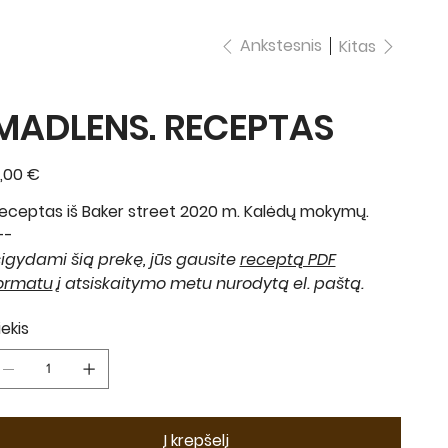
Ankstesnis
Kitas
MADLENS. RECEPTAS
ina
,00 €
eceptas iš Baker street 2020 m. Kalėdų mokymų.
--
sigydami šią prekę, jūs gausite
receptą PDF
ormatu
į atsiskaitymo metu nurodytą el. paštą.
iekis
Į krepšelį