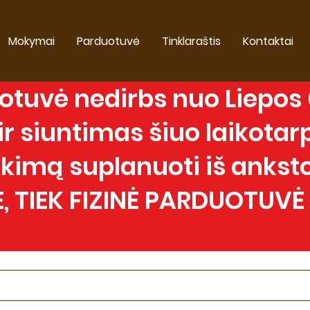
Mokymai
Parduotuvė
Tinklaraštis
Kontaktai
tuvė nedirbs nuo Liepos 0
 siuntimas šiuo laikotarp
imą suplanuoti iš anksto
, TIEK FIZINĖ PARDUOTUVĖ