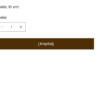
iekis: 10 vnt.
iekis
Į krepšelį