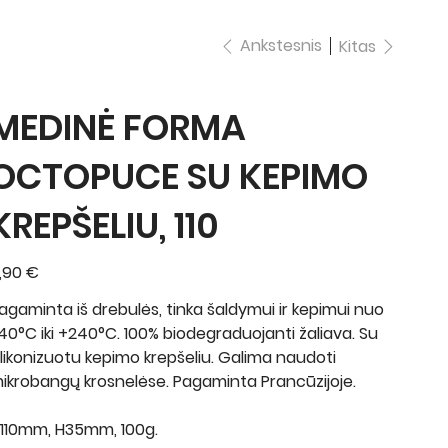
Ankstesnis
Kitas
MEDINĖ FORMA
OCTOPUCE SU KEPIMO
KREPŠELIU, 110
ina
,90 €
agaminta iš drebulės, tinka šaldymui ir kepimui nuo
40°C iki +240°C. 100% biodegraduojanti žaliava. Su
ilikonizuotu kepimo krepšeliu. Galima naudoti
ikrobangų krosnelėse. Pagaminta Prancūzijoje.
110mm, H35mm, 100g.