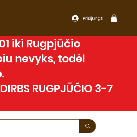
Prisijungti
1 iki Rugpjūčio
iu nevyks, todėl
.
 DIRBS RUGPJŪČIO 3-7