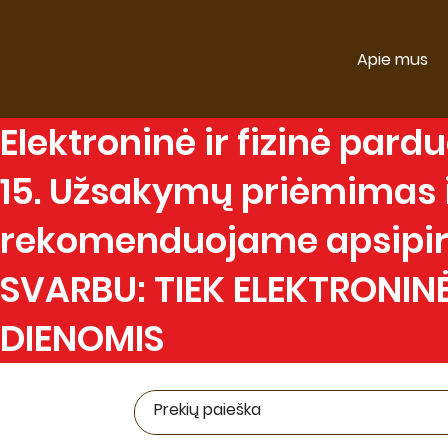
Apie mus
Elektroninė
ir
fizinė
parduo
15. Užsakymų priėmimas ir
rekomenduojame apsipirk
SVARBU: TIEK ELEKTRONINĖ
DIENOMIS