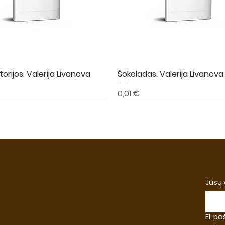
torijos. Valerija Livanova
Greita peržiūra
Šokoladas. Valerija Livanova
Greita peržiūra
Kaina
0,01 €
A
NAUJIENA
NAUJIENA
Jūsų
El. p