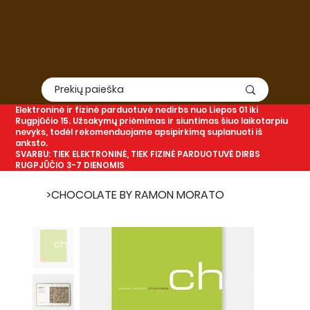
Elektroninė
ir
fizinė
parduotuvė nedirbs nuo Liepos 01 iki
Rugpjūčio 15. Užsakymų priėmimas ir siuntimas šiuo laikotarpiu
nevyks, todėl rekomenduojame apsipirkimą suplanuoti iš
anksto.
SVARBU: TIEK ELEKTRONINĖ, TIEK FIZINĖ PARDUOTUVĖ DIRBS
RUGPJŪČIO 3-7 DIENOMIS
>
CHOCOLATE BY RAMON MORATO