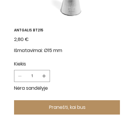
ANTGALIS BT215
Kaina
2,80 €
Išmatavimai: Ø15 mm
Kiekis
Nėra sandėlyje
Pranešti, kai bus