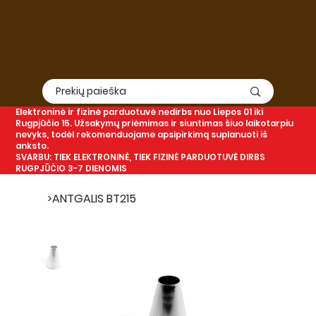
Elektroninė
ir
fizinė
parduotuvė nedirbs nuo Liepos 01 iki
Rugpjūčio 15. Užsakymų priėmimas ir siuntimas šiuo laikotarpiu
nevyks, todėl rekomenduojame apsipirkimą suplanuoti iš
anksto.
SVARBU: TIEK ELEKTRONINĖ, TIEK FIZINĖ PARDUOTUVĖ DIRBS
RUGPJŪČIO 3-7 DIENOMIS
>
ANTGALIS BT215