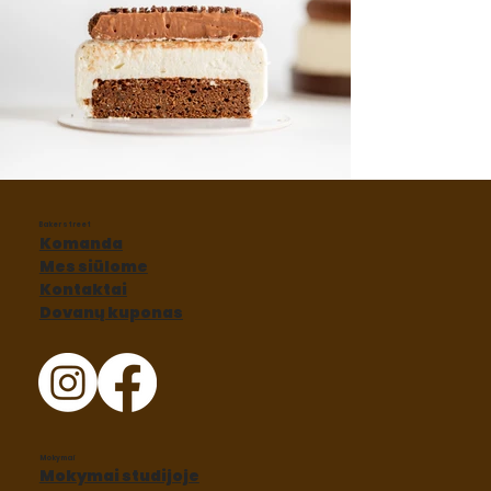
Baker street
Komanda
Mes siūlome
Kontaktai
Dovanų kuponas
Mokymai
Mokymai studijoje