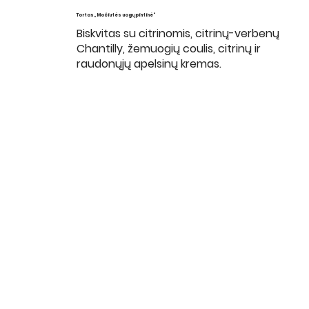
Tortas „Močiutės uogų pintinė“
Biskvitas su citrinomis, citrinų-verbenų
Chantilly, žemuogių coulis, citrinų ir
raudonųjų apelsinų kremas.