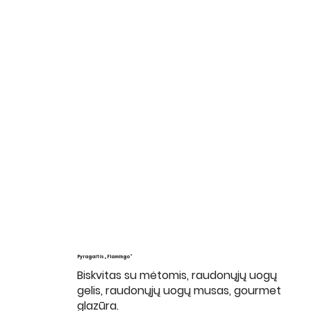
Pyragaitis „Flamingo“
Biskvitas su mėtomis, raudonųjų uogų
gelis, raudonųjų uogų musas, gourmet
glazūra.