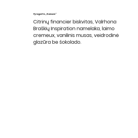
Pyragaitis „Ramunė“
Citrinų financier biskvitas, Valrhona
Braškių Inspiration namelaka, laimo
cremeux, vanilinis musas, veidrodinė
glazūra be šokolado.