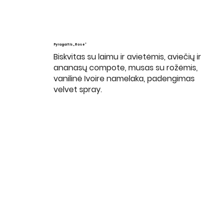
Pyragaitis „Rose“
Biskvitas su laimu ir avietėmis, aviečių ir
ananasų compote, musas su rožėmis,
vanilinė Ivoire namelaka, padengimas
velvet spray.