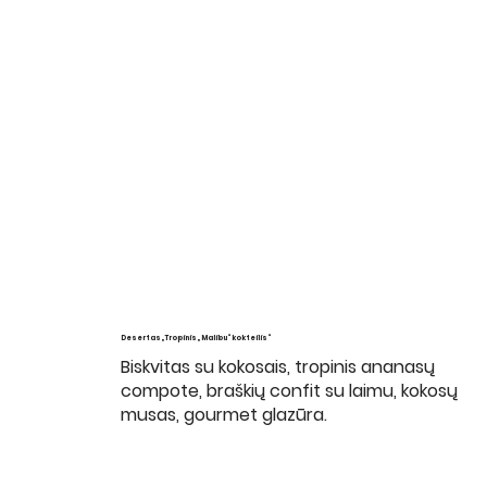
Desertas „Tropinis „Malibu“ kokteilis“
Biskvitas su kokosais, tropinis ananasų
compote, braškių confit su laimu, kokosų
musas, gourmet glazūra.