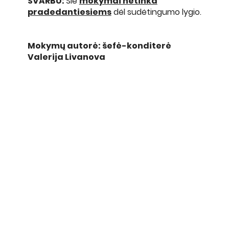
SVARBU:
Šie
mokymai netinka
pradedantiesiems
dėl sudėtingumo lygio.
Mokymų autorė: šefė-konditerė
Valerija Livanova