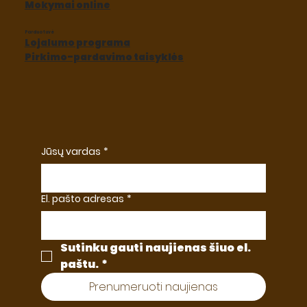
Mokymai online
Parduotuvė
Lojalumo programa
Pirkimo-pardavimo taisyklės
Jūsų vardas
*
El. pašto adresas
*
Sutinku gauti naujienas šiuo el. 
paštu.
*
Prenumeruoti naujienas