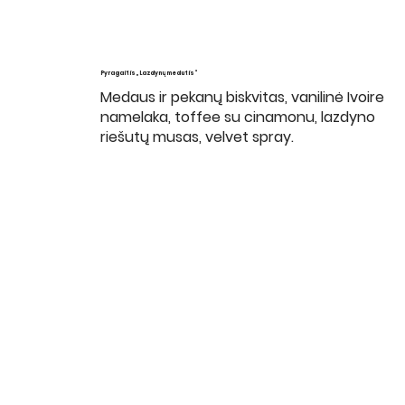
Pyragaitis „Lazdynų medutis“
Medaus ir pekanų biskvitas, vanilinė Ivoire
namelaka, toffee su cinamonu, lazdyno
riešutų musas, velvet spray.