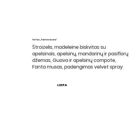
Tortas „Fanta vasara“
Štroizelis, madeleine biskvitas su
apelsinais, apelsinų, mandarinų ir pasiflorų
džemas, Guava ir apelsinų compote,
Fanta musas, padengimas velvet spray.
LIEPA