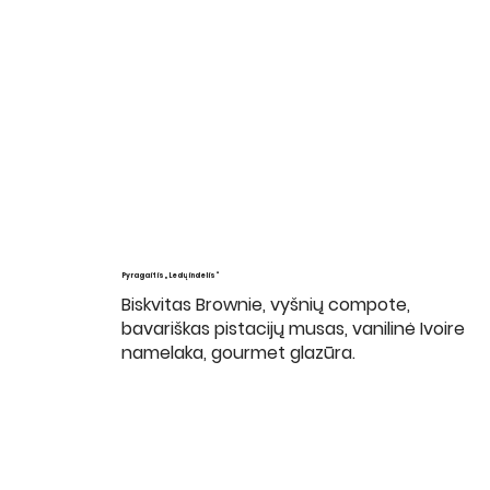
Pyragaitis „Ledų indelis“
Biskvitas Brownie, vyšnių compote,
bavariškas pistacijų musas, vanilinė Ivoire
namelaka, gourmet glazūra.