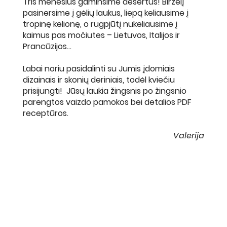
Tris mėnesius gaminsime desertus! Birželį
pasinersime į gėlių laukus, liepą keliausime į
tropinę kelionę, o rugpjūtį nukeliausime į
kaimus pas močiutes – Lietuvos, Italijos ir
Prancūzijos...
Labai noriu pasidalinti su Jumis įdomiais
dizainais ir skonių deriniais, todėl kviečiu
prisijungti! Jūsų laukia žingsnis po žingsnio
parengtos vaizdo pamokos bei detalios PDF
receptūros.
Valerija