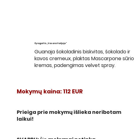
Pyragaitis „Vasara Italijoje“
Guanaja šokoladinis biskvitas, šokolado ir
kavos cremeux, plaktas Mascarpone sūrio
kremas, padengimas velvet spray.
Mokymų kaina: 112 EUR
Prieiga prie mokymų išlieka neribotam
laikui!