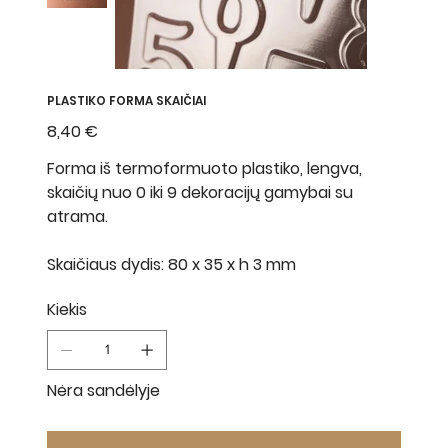
PLASTIKO FORMA SKAIČIAI
Kaina
8,40 €
Forma iš termoformuoto plastiko, lengva,
skaičių nuo 0 iki 9 dekoracijų gamybai su
atrama.
Skaičiaus dydis: 80 x 35 x h 3 mm
Kiekis
Nėra sandėlyje