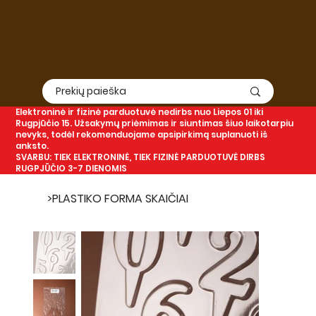
Elektroninė
ir
fizinė
parduotuvė nedirbs nuo Liepos 01 iki
Rugpjūčio 15. Užsakymų priėmimas ir siuntimas šiuo laikotarpiu
nevyks, todėl rekomenduojame apsipirkimą suplanuoti iš
anksto.
SVARBU: TIEK ELEKTRONINĖ, TIEK FIZINĖ PARDUOTUVĖ DIRBS
RUGPJŪČIO 3-7 DIENOMIS
>
PLASTIKO FORMA SKAIČIAI