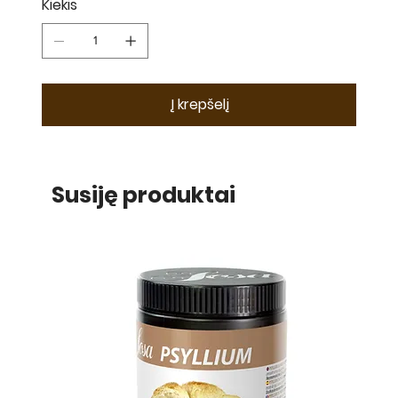
Kiekis
Į krepšelį
Susiję produktai