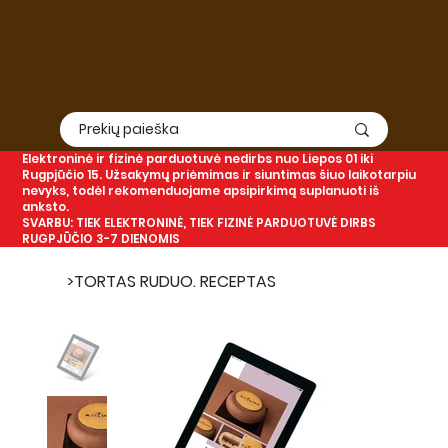
Elektroninė
ir
fizinė
parduotuvė nedirbs nuo Liepos 01 iki
Rugpjūčio 15. Užsakymų priėmimas ir siuntimas šiuo laikotarpiu
nevyks, todėl rekomenduojame apsipirkimą suplanuoti iš
anksto.
SVARBU: TIEK ELEKTRONINĖ, TIEK FIZINĖ PARDUOTUVĖ DIRBS
RUGPJŪČIO 3-7 DIENOMIS
>
TORTAS RUDUO. RECEPTAS