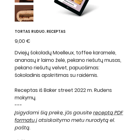
TORTAS RUDUO. RECEPTAS
Kaina
9,00 €
Dviejų šokoladų Moelleux, toffee karamelė,
ananasų ir laimo želė, pekano riešutų musas,
pekano riešutų velvet, papuošimas:
šokoladinis apskritimas su raidėmis.
Receptas iš Baker street 2022 m. Rudens
mokymų.
---
Įsigydami šią prekę, jūs gausite
receptą PDF
formatu
į atsiskaitymo metu nurodytą el.
paštą.