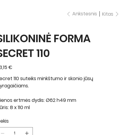
Ankstesnis
Kitas
SILIKONINĖ FORMA
SECRET 110
ina
3,15 €
ecret 110 suteiks minkštumo ir skonio jūsų
yragaičiams.
ienos ertmės dydis: Ø62 h49 mm
ūris: 8 x 110 ml
iekis