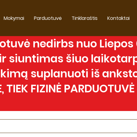
Mokymai
Parduotuvė
Tinklaraštis
Kontaktai
tuvė nedirbs nuo Liepos 0
 siuntimas šiuo laikotarp
imą suplanuoti iš anksto
, TIEK FIZINĖ PARDUOTUVĖ