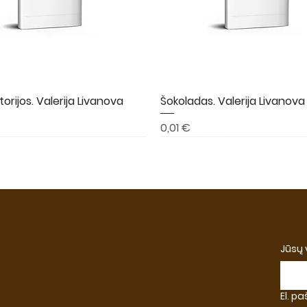
torijos. Valerija Livanova
Greita peržiūra
Šokoladas. Valerija Livanova
Greita peržiūra
Kaina
0,01 €
A
NAUJIENA
NAUJIENA
Jūsų
El. p