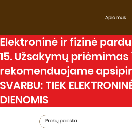
Apie mus
Elektroninė
ir
fizinė
parduo
15. Užsakymų priėmimas ir
rekomenduojame apsipirk
SVARBU: TIEK ELEKTRONINĖ
DIENOMIS