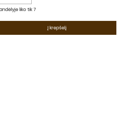
andėlyje liko tik 7
Į krepšelį