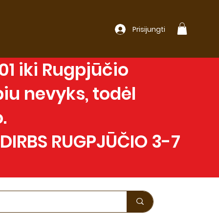
Prisijungti
1 iki Rugpjūčio
iu nevyks, todėl
.
 DIRBS RUGPJŪČIO 3-7