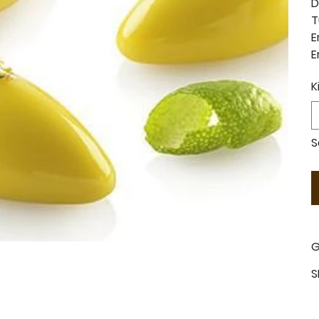
D
T
E
E
K
S
G
S