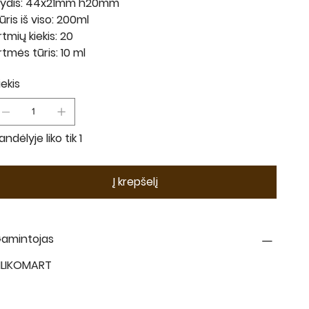
ydis: 44x21mm h20mm
ūris iš viso: 200ml
rtmių kiekis: 20
rtmės tūris: 10 ml
iekis
andėlyje liko tik 1
Į krepšelį
amintojas
ILIKOMART