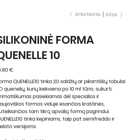
Ankstesnis
Kitas
SILIKONINĖ FORMA
QUENELLE 10
ina
6,90 €
orma QUENELLE10 tinka 20 saldžių ar pikantiškų tobulai
D quenelių, kurių kiekviena po 10 ml tūrio, sukurti.
rimatiškumas pasiekiamas dėl specialios ir
aujoviškos formos viduje esančios kraštinės,
uteikiančios tam tikrą apvalią formą pagrindui.
UENELLE10 tinka kepiniams, taip pat semifreddo ir
elato versijoms.