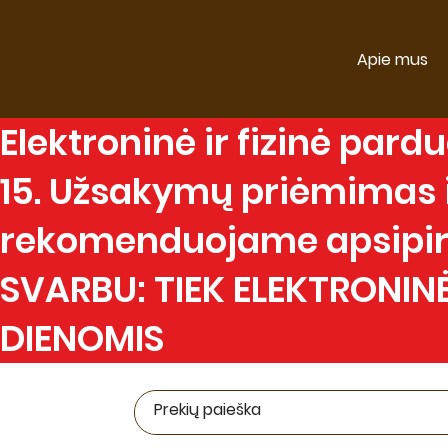
Apie mus
Elektroninė
ir
fizinė
parduo
15. Užsakymų priėmimas ir
rekomenduojame apsipirk
SVARBU: TIEK ELEKTRONINĖ
DIENOMIS