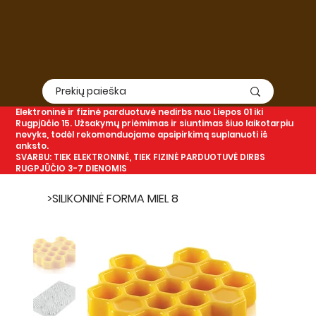
Elektroninė
ir
fizinė
parduotuvė nedirbs nuo Liepos 01 iki
Rugpjūčio 15. Užsakymų priėmimas ir siuntimas šiuo laikotarpiu
nevyks, todėl rekomenduojame apsipirkimą suplanuoti iš
anksto.
SVARBU: TIEK ELEKTRONINĖ, TIEK FIZINĖ PARDUOTUVĖ DIRBS
RUGPJŪČIO 3-7 DIENOMIS
>
SILIKONINĖ FORMA MIEL 8