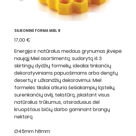
SILIKONINĖ FORMA MIEL 8
Kaina
17,00 €
Energija ir natūralus medaus grynumas įkvėpė
naująjį Miel asortimentą, sudarytą iš 3
skirtingų dydžių formelių, idealiai tinkančių
dekoratyviniams papuošimams arba dengtų
desertų ir užkandžių dekoravimui. Miel
formelės tiksliai atkuria šešiakampių ląstelių,
surenkančių avilį, tekstūrą, įskaitant visus
natūralius trūkumus, atsiradusius dėl
kruopštaus bičių darbo gaminant brangų
nektarą.
Ø45mm h8mm