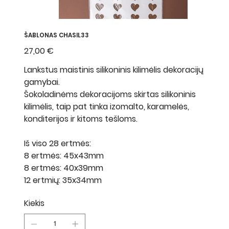
ŠABLONAS CHASIL33
Kaina
27,00 €
Lankstus maistinis silikoninis kilimėlis dekoracijų
gamybai.
Šokoladinėms dekoracijoms skirtas silikoninis
kilimėlis, taip pat tinka izomalto, karamelės,
konditerijos ir kitoms tešloms.
Iš viso 28 ertmės:
8 ertmės: 45x43mm
8 ertmės: 40x39mm
12 ertmių: 35x34mm
Kiekis