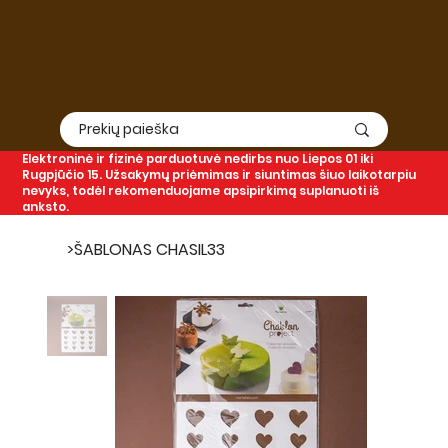
Elektroninė
ir
fizinė
parduotuvė nedirbs nuo Liepos 01 iki
Rugpjūčio 15. Užsakymų priėmimas ir siuntimas šiuo laikotarpiu
nevyks, todėl rekomenduojame apsipirkimą suplanuoti iš
anksto.
>
ŠABLONAS CHASIL33