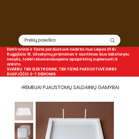
Elektroninė
ir
fizinė
parduotuvė nedirbs nuo Liepos 01 iki
Rugpjūčio 15. Užsakymų priėmimas ir siuntimas šiuo laikotarpiu
nevyks, todėl rekomenduojame apsipirkimą suplanuoti iš
anksto.
SVARBU: TIEK ELEKTRONINĖ, TIEK FIZINĖ PARDUOTUVĖ DIRBS
RUGPJŪČIO 3-7 DIENOMIS
>
RĖMELIAI PJAUSTOMŲ SALDAINIŲ GAMYBAI