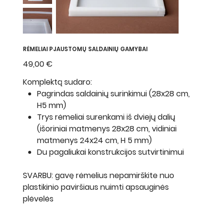
RĖMELIAI PJAUSTOMŲ SALDAINIŲ GAMYBAI
Kaina
49,00 €
Komplektą sudaro:
Pagrindas saldainių surinkimui (28x28 cm,
H5 mm)
Trys rėmeliai surenkami iš dviejų dalių
(išoriniai matmenys 28x28 cm, vidiniai
matmenys 24x24 cm, H 5 mm)
Du pagaliukai konstrukcijos sutvirtinimui
SVARBU: gavę rėmelius nepamirškite nuo
plastikinio paviršiaus nuimti apsauginės
plėvelės