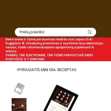
Elektroninė
ir
fizinė
parduotuvė nedirbs nuo Liepos 01 iki
Rugpjūčio 15. Užsakymų priėmimas ir siuntimas šiuo laikotarpiu
nevyks, todėl rekomenduojame apsipirkimą suplanuoti iš
anksto.
SVARBU: TIEK ELEKTRONINĖ, TIEK FIZINĖ PARDUOTUVĖ DIRBS
RUGPJŪČIO 3-7 DIENOMIS
>
PYRAGAITIS MINI GIA. RECEPTAS