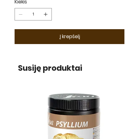
Kiekis
Į krepšelį
Susiję produktai