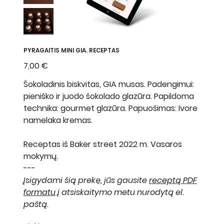
PYRAGAITIS MINI GIA. RECEPTAS
Kaina
7,00 €
Šokoladinis biskvitas, GIA musas. Padengimui:
pieniško ir juodo šokolado glazūra. Papildoma
technika: gourmet glazūra. Papuošimas: Ivore
namelaka kremas.
Receptas iš Baker street 2022 m. Vasaros
mokymų.
---
Įsigydami šią prekę, jūs gausite
receptą PDF
formatu
į atsiskaitymo metu nurodytą el.
paštą.