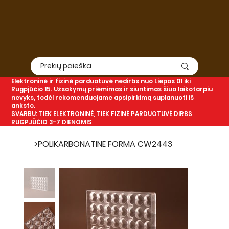
Elektroninė
ir
fizinė
parduotuvė nedirbs nuo Liepos 01 iki
Rugpjūčio 15. Užsakymų priėmimas ir siuntimas šiuo laikotarpiu
nevyks, todėl rekomenduojame apsipirkimą suplanuoti iš
anksto.
SVARBU: TIEK ELEKTRONINĖ, TIEK FIZINĖ PARDUOTUVĖ DIRBS
RUGPJŪČIO 3-7 DIENOMIS
>
POLIKARBONATINĖ FORMA CW2443