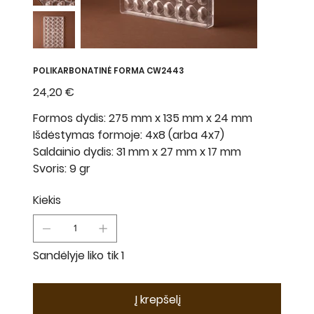
POLIKARBONATINĖ FORMA CW2443
Kaina
24,20 €
Formos dydis: 275 mm x 135 mm x 24 mm
Išdėstymas formoje: 4x8 (arba 4x7)
Saldainio dydis: 31 mm x 27 mm x 17 mm
Svoris: 9 gr
Kiekis
Sandėlyje liko tik 1
Į krepšelį