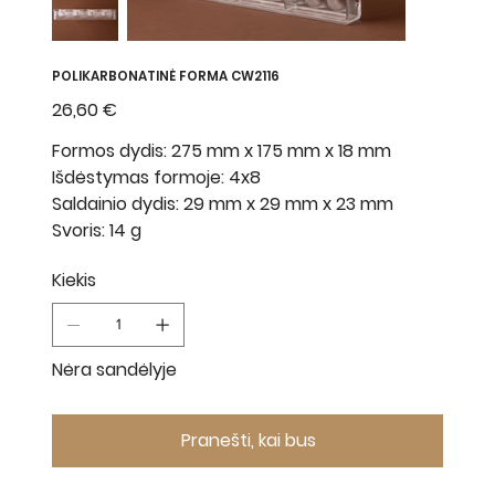
POLIKARBONATINĖ FORMA CW2116
Kaina
26,60 €
Formos dydis: 275 mm x 175 mm x 18 mm
Išdėstymas formoje: 4x8
Saldainio dydis: 29 mm x 29 mm x 23 mm
Svoris: 14 g
Kiekis
Nėra sandėlyje
Pranešti, kai bus