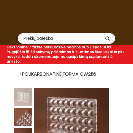
Elektroninė
ir
fizinė
parduotuvė nedirbs nuo Liepos 01 iki
Rugpjūčio 15. Užsakymų priėmimas ir siuntimas šiuo laikotarpiu
nevyks, todėl rekomenduojame apsipirkimą suplanuoti iš
anksto.
>
POLIKARBONATINĖ FORMA CW2116