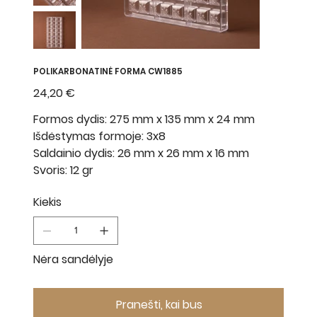
POLIKARBONATINĖ FORMA CW1885
Kaina
24,20 €
Formos dydis: 275 mm x 135 mm x 24 mm
Išdėstymas formoje: 3x8
Saldainio dydis: 26 mm x 26 mm x 16 mm
Svoris: 12 gr
Kiekis
Nėra sandėlyje
Pranešti, kai bus