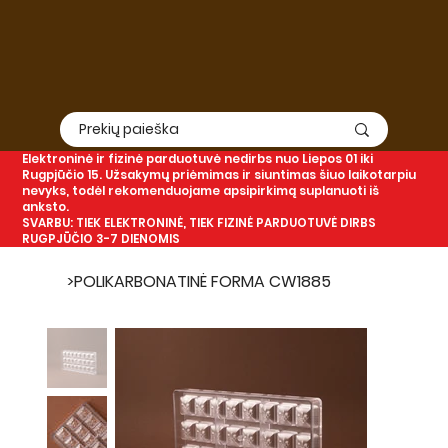
Elektroninė
ir
fizinė
parduotuvė nedirbs nuo Liepos 01 iki
Rugpjūčio 15. Užsakymų priėmimas ir siuntimas šiuo laikotarpiu
nevyks, todėl rekomenduojame apsipirkimą suplanuoti iš
anksto.
SVARBU: TIEK ELEKTRONINĖ, TIEK FIZINĖ PARDUOTUVĖ DIRBS
RUGPJŪČIO 3-7 DIENOMIS
>
POLIKARBONATINĖ FORMA CW1885