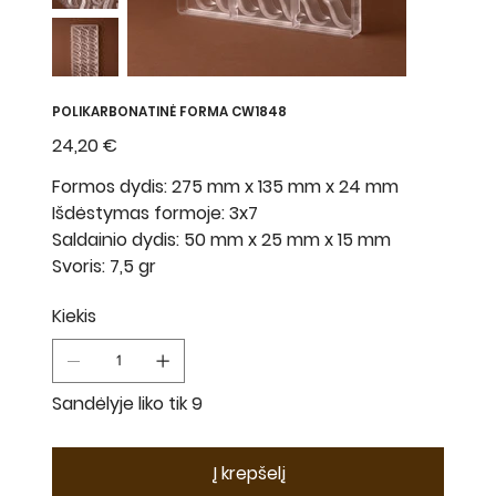
POLIKARBONATINĖ FORMA CW1848
Kaina
24,20 €
Formos dydis: 275 mm x 135 mm x 24 mm
Išdėstymas formoje: 3x7
Saldainio dydis: 50 mm x 25 mm x 15 mm
Svoris: 7,5 gr
Kiekis
Sandėlyje liko tik 9
Į krepšelį