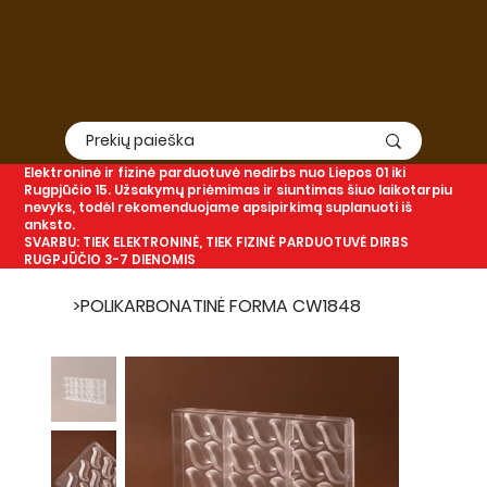
Elektroninė
ir
fizinė
parduotuvė nedirbs nuo Liepos 01 iki
Rugpjūčio 15. Užsakymų priėmimas ir siuntimas šiuo laikotarpiu
nevyks, todėl rekomenduojame apsipirkimą suplanuoti iš
anksto.
SVARBU: TIEK ELEKTRONINĖ, TIEK FIZINĖ PARDUOTUVĖ DIRBS
RUGPJŪČIO 3-7 DIENOMIS
>
POLIKARBONATINĖ FORMA CW1848