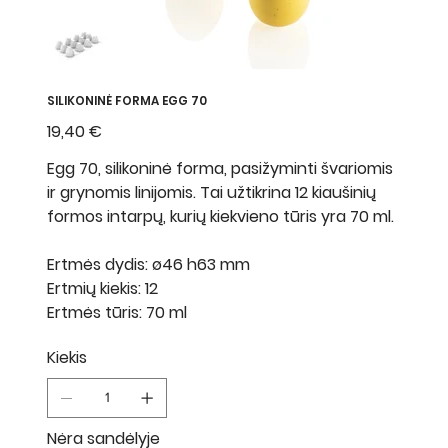
SILIKONINĖ FORMA EGG 70
Kaina
19,40 €
Egg 70, silikoninė forma, pasižyminti švariomis
ir grynomis linijomis. Tai užtikrina 12 kiaušinių
formos intarpų, kurių kiekvieno tūris yra 70 ml.
Ertmės dydis: ø46 h63 mm
Ertmių kiekis: 12
Ertmės tūris: 70 ml
Kiekis
Nėra sandėlyje