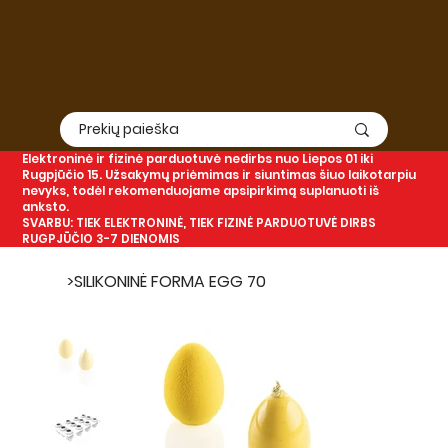
Elektroninė
ir
fizinė
parduotuvė nedirbs nuo Liepos 01 iki
Rugpjūčio 15. Užsakymų priėmimas ir siuntimas šiuo laikotarpiu
nevyks, todėl rekomenduojame apsipirkimą suplanuoti iš
anksto.
SVARBU: TIEK ELEKTRONINĖ, TIEK FIZINĖ PARDUOTUVĖ DIRBS
RUGPJŪČIO 3-7 DIENOMIS
>
SILIKONINĖ FORMA EGG 70