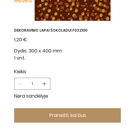
DEKORAVIMO LAPAI ŠOKOLADUI F032100
Kaina
1,20 €
Dydis: 300 x 400 mm
1 vnt.
Kiekis
Nėra sandėlyje
Pranešti, kai bus