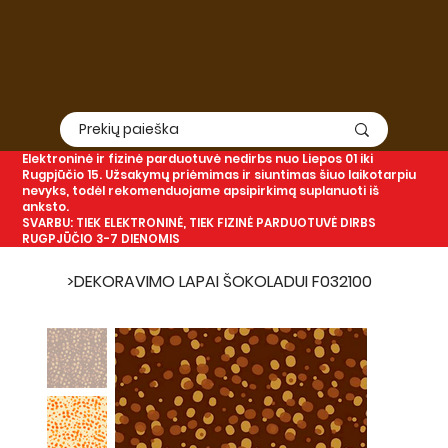
Elektroninė
ir
fizinė
parduotuvė nedirbs nuo Liepos 01 iki
Rugpjūčio 15. Užsakymų priėmimas ir siuntimas šiuo laikotarpiu
nevyks, todėl rekomenduojame apsipirkimą suplanuoti iš
anksto.
SVARBU: TIEK ELEKTRONINĖ, TIEK FIZINĖ PARDUOTUVĖ DIRBS
RUGPJŪČIO 3-7 DIENOMIS
>
DEKORAVIMO LAPAI ŠOKOLADUI F032100