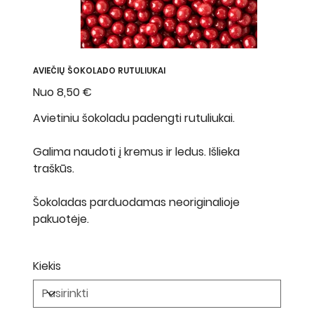
AVIEČIŲ ŠOKOLADO RUTULIUKAI
Nuo
Kaina
8,50 €
Avietiniu šokoladu padengti rutuliukai.
Galima naudoti į kremus ir ledus. Išlieka
traškūs.
Šokoladas parduodamas neoriginalioje
pakuotėje.
Kiekis