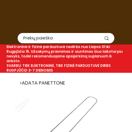
Elektroninė
ir
fizinė
parduotuvė nedirbs nuo Liepos 01 iki
Rugpjūčio 15. Užsakymų priėmimas ir siuntimas šiuo laikotarpiu
nevyks, todėl rekomenduojame apsipirkimą suplanuoti iš
anksto.
SVARBU: TIEK ELEKTRONINĖ, TIEK FIZINĖ PARDUOTUVĖ DIRBS
RUGPJŪČIO 3-7 DIENOMIS
>
ADATA PANETTONE