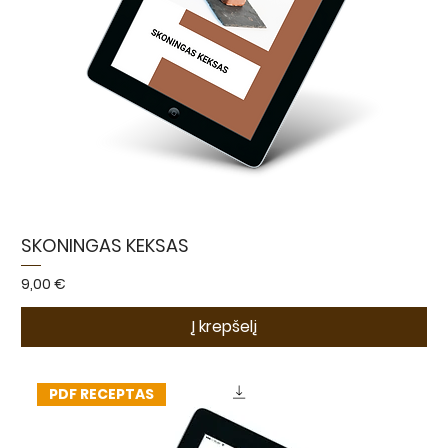
SKONINGAS KEKSAS
Kaina
9,00 €
Į krepšelį
PDF RECEPTAS