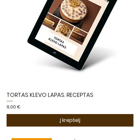
TORTAS KLEVO LAPAS. RECEPTAS
Kaina
9,00 €
Į krepšelį