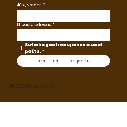
Jūsų vardas
*
El. pašto adresas
*
Sutinku gauti naujienas šiuo el. 
paštu.
*
Prenumeruoti naujienas
© 2024 Baker street