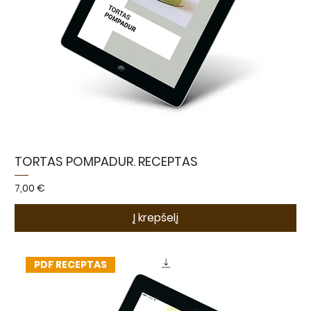
TORTAS POMPADUR. RECEPTAS
Kaina
7,00 €
Į krepšelį
PDF RECEPTAS