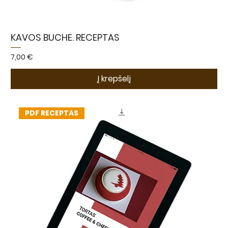
KAVOS BUCHE. RECEPTAS
Kaina
7,00 €
Į krepšelį
PDF RECEPTAS