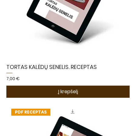
TORTAS KALĖDŲ SENELIS. RECEPTAS
Kaina
7,00 €
Į krepšelį
PDF RECEPTAS