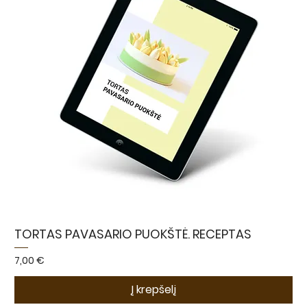
TORTAS PAVASARIO PUOKŠTĖ. RECEPTAS
Kaina
7,00 €
Į krepšelį