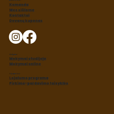
Baker street
Komanda
Mes siūlome
Kontaktai
Dovanų kuponas
Mokymai
Mokymai studijoje
Mokymai online
Parduotuvė
Lojalumo programa
Pirkimo-pardavimo taisyklės