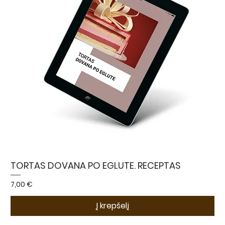
TORTAS DOVANA PO EGLUTE. RECEPTAS
Kaina
7,00 €
Į krepšelį