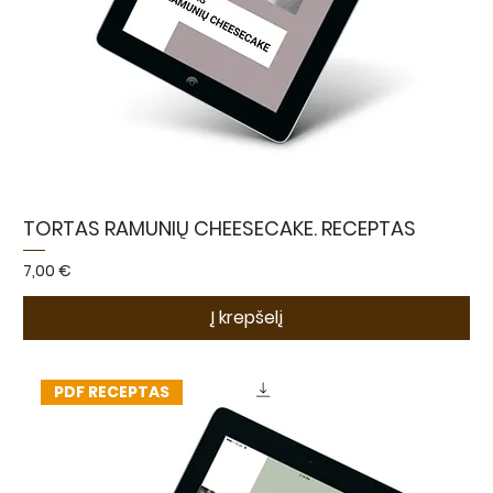
TORTAS RAMUNIŲ CHEESECAKE. RECEPTAS
Kaina
7,00 €
Į krepšelį
PDF RECEPTAS