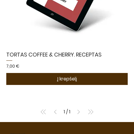
TORTAS COFFEE & CHERRY. RECEPTAS
Kaina
7,00 €
Į krepšelį
1
/
1