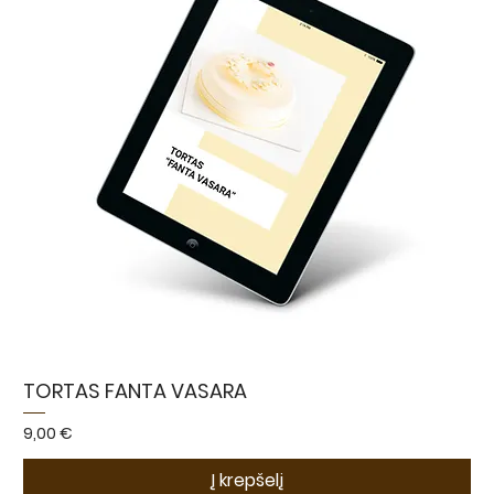
TORTAS FANTA VASARA
Kaina
9,00 €
Į krepšelį