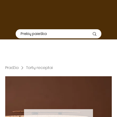
Elektroninė
ir
fizinė
parduotuvė nedirbs nuo Liepos 01 iki
Rugpjūčio 15. Užsakymų priėmimas ir siuntimas šiuo laikotarpiu
nevyks, todėl rekomenduojame apsipirkimą suplanuoti iš
anksto.
SVARBU: TIEK ELEKTRONINĖ, TIEK FIZINĖ PARDUOTUVĖ DIRBS
RUGPJŪČIO 3-7 DIENOMIS
Pradžia
Tortų receptai