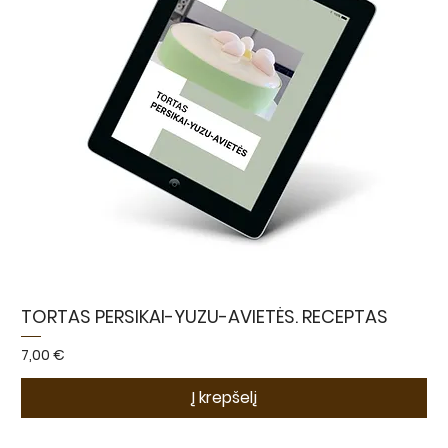
TORTAS PERSIKAI-YUZU-AVIETĖS. RECEPTAS
Kaina
7,00 €
Į krepšelį