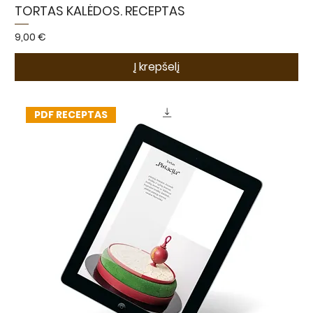
TORTAS KALĖDOS. RECEPTAS
Kaina
9,00 €
Į krepšelį
PDF RECEPTAS