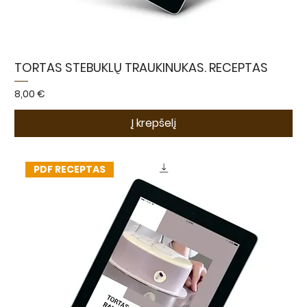
TORTAS STEBUKLŲ TRAUKINUKAS. RECEPTAS
Kaina
8,00 €
Į krepšelį
PDF RECEPTAS