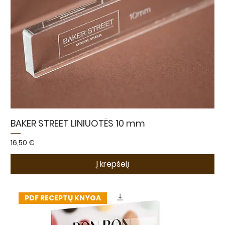
BAKER STREET LINIUOTĖS 10 mm
Kaina
16,50 €
Į krepšelį
PDF RECEPTŲ KNYGA