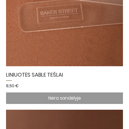
LINIUOTĖS SABLE TEŠLAI
Kaina
8,50 €
Nėra sandėlyje