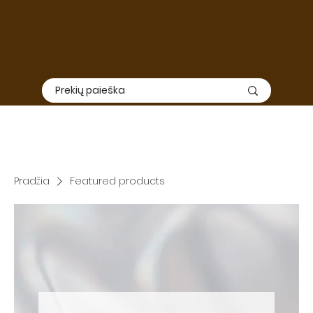
Elektroninė
ir
fizinė
parduotuvė nedirbs nuo Liepos 01 iki
Rugpjūčio 15. Užsakymų priėmimas ir siuntimas šiuo laikotarpiu
nevyks, todėl rekomenduojame apsipirkimą suplanuoti iš
anksto.
SVARBU: TIEK ELEKTRONINĖ, TIEK FIZINĖ PARDUOTUVĖ DIRBS
RUGPJŪČIO 3-7 DIENOMIS
Pradžia
Featured products