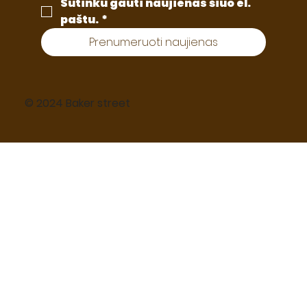
Sutinku gauti naujienas šiuo el. 
paštu.
*
Prenumeruoti naujienas
© 2024 Baker street