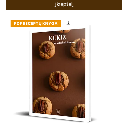
Į krepšelį
PDF RECEPTŲ KNYGA