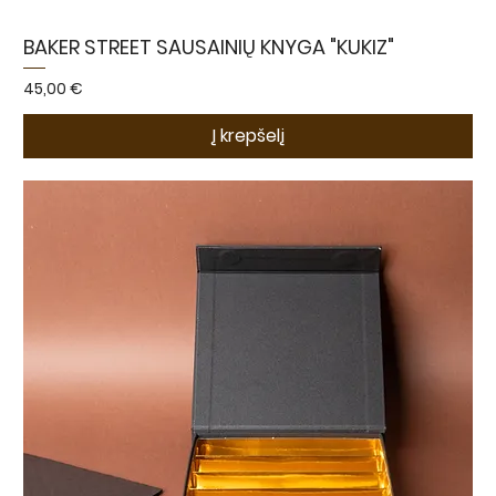
BAKER STREET SAUSAINIŲ KNYGA "KUKIZ"
Kaina
45,00 €
Į krepšelį