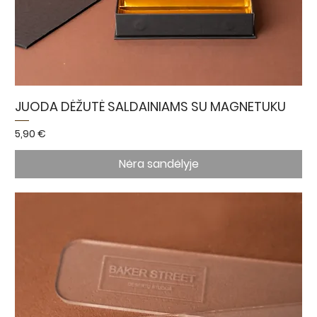
JUODA DĖŽUTĖ SALDAINIAMS SU MAGNETUKU
Kaina
5,90 €
Nėra sandėlyje