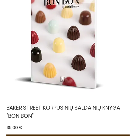
BAKER STREET KORPUSINIŲ SALDAINIŲ KNYGA
"BON BON"
Kaina
35,00 €