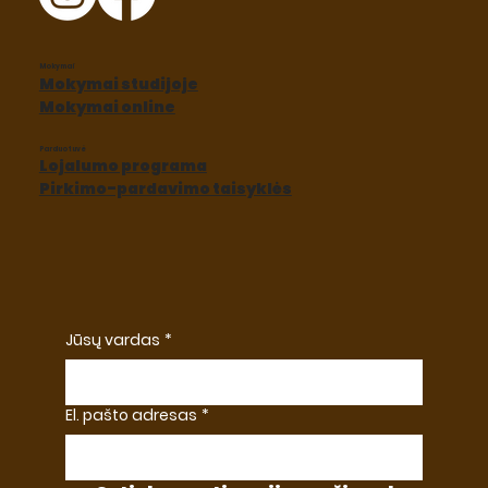
Mokymai
Mokymai studijoje
Mokymai online
Parduotuvė
Lojalumo programa
Pirkimo-pardavimo taisyklės
Jūsų vardas
*
El. pašto adresas
*