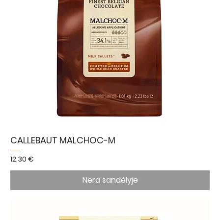
CALLEBAUT MALCHOC-M
Kaina
12,30 €
Nėra sandėlyje