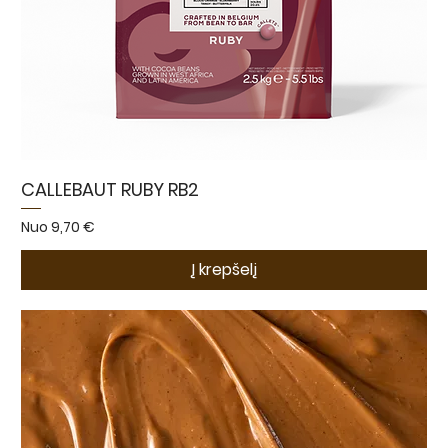
CALLEBAUT RUBY RB2
Pardavimo kaina
Nuo
9,70 €
Į krepšelį