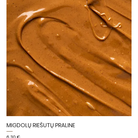
MIGDOLŲ RIEŠUTŲ PRALINE
Kaina
6,30 €