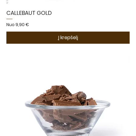
CALLEBAUT GOLD
Pardavimo kaina
Nuo
9,90 €
Į krepšelį