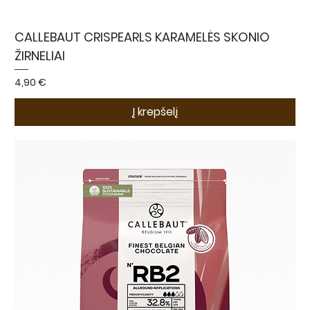
CALLEBAUT CRISPEARLS KARAMELĖS SKONIO
ŽIRNELIAI
Kaina
4,90 €
Į krepšelį