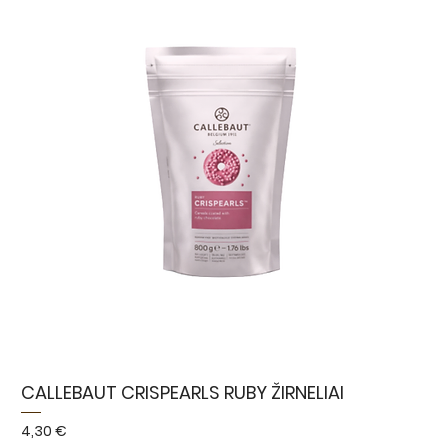
CALLEBAUT CRISPEARLS RUBY ŽIRNELIAI
Kaina
4,30 €