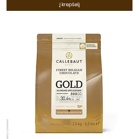
Į krepšelį