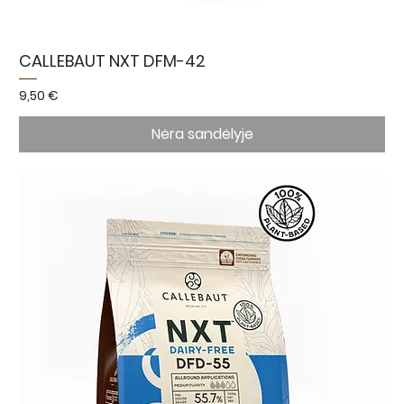
CALLEBAUT NXT DFM-42
Kaina
9,50 €
Nėra sandėlyje