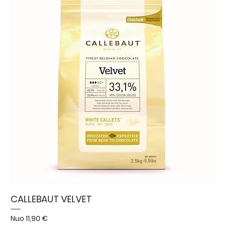
CALLEBAUT VELVET
Pardavimo kaina
Nuo
11,90 €