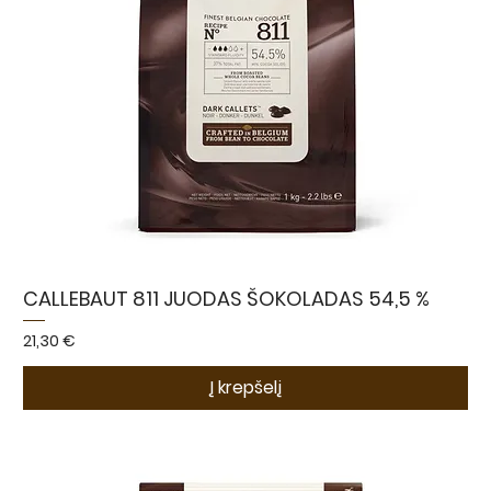
CALLEBAUT 811 JUODAS ŠOKOLADAS 54,5 %
Kaina
21,30 €
Į krepšelį