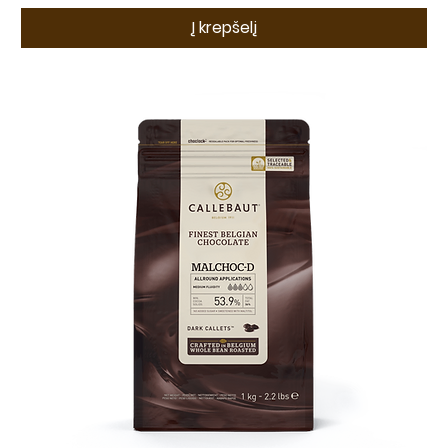
Į krepšelį