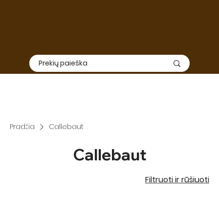
Elektroninė
ir
fizinė
parduotuvė nedirbs nuo Liepos 01 iki
Rugpjūčio 15. Užsakymų priėmimas ir siuntimas šiuo laikotarpiu
nevyks, todėl rekomenduojame apsipirkimą suplanuoti iš
anksto.
SVARBU: TIEK ELEKTRONINĖ, TIEK FIZINĖ PARDUOTUVĖ DIRBS
RUGPJŪČIO 3-7 DIENOMIS
Pradžia
Callebaut
Callebaut
Filtruoti ir rūšiuoti