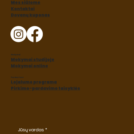
Mes siūlome
Kontaktai
Dovanų kuponas
Mokymai
Mokymai studijoje
Mokymai online
Parduotuvė
Lojalumo programa
Pirkimo-pardavimo taisyklės
Jūsų vardas
*