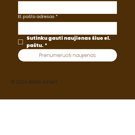
El. pašto adresas
*
Sutinku gauti naujienas šiuo el. 
paštu.
*
Prenumeruoti naujienas
© 2024 Baker street