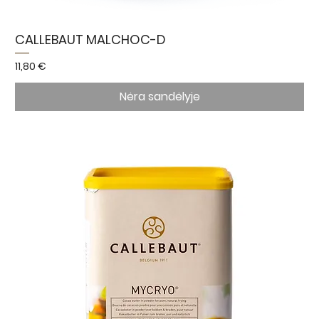
CALLEBAUT MALCHOC-D
Kaina
11,80 €
Nėra sandėlyje