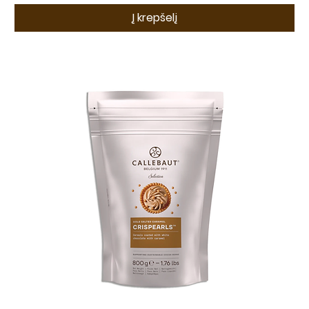
Į krepšelį