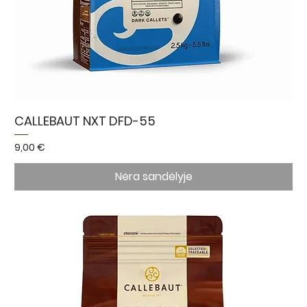
CALLEBAUT NXT DFD-55
Kaina
9,00 €
Nėra sandėlyje