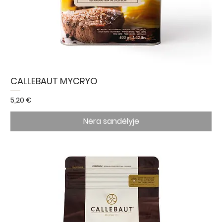
CALLEBAUT MYCRYO
Kaina
5,20 €
Nėra sandėlyje