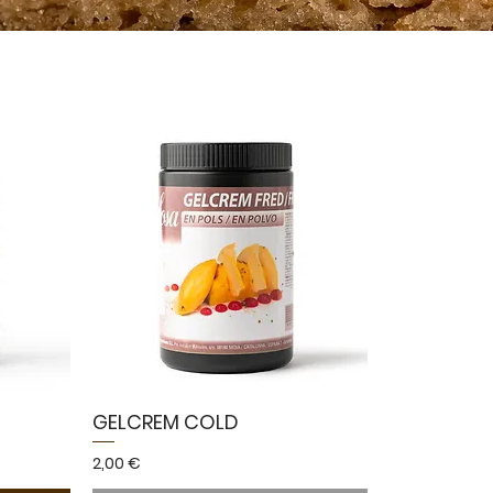
GELCREM COLD
Kaina
2,00 €