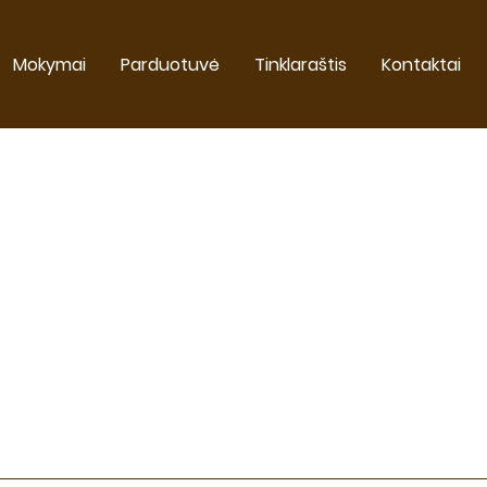
Mokymai
Parduotuvė
Tinklaraštis
Kontaktai
fizinė
parduotuvė nedirbs
o 15. Užsakymų priėmimas
tarpiu nevyks, todėl rek
ipirkimą suplanuoti iš ank
K ELEKTRONINĖ, TIEK FIZIN
RBS RUGPJŪČIO 3-7 DIENO