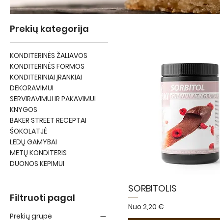
Prekių kategorija
KONDITERINĖS ŽALIAVOS
KONDITERINĖS FORMOS
KONDITERINIAI ĮRANKIAI
DEKORAVIMUI
SERVIRAVIMUI IR PAKAVIMUI
KNYGOS
BAKER STREET RECEPTAI
ŠOKOLATJĖ
LEDŲ GAMYBAI
METŲ KONDITERIS
DUONOS KEPIMUI
SORBITOLIS
Filtruoti pagal
Pardavimo kaina
Nuo
2,20 €
Prekių grupė