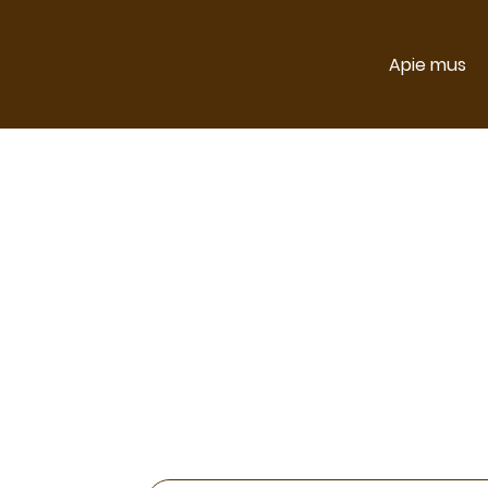
Apie mus
Elektroninė
ir
iki Rugpjūči
šiuo laiko
aps
SVARBU: TIE
DI