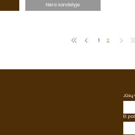
Nėra sandėlyje
1
2
Jūsų
El. p