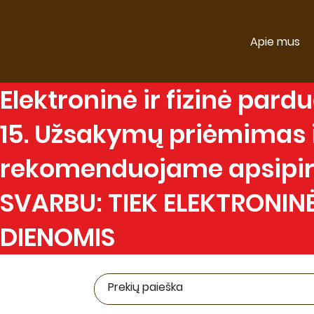
Apie mus
Elektroninė
ir
fizinė
parduo
15. Užsakymų priėmimas ir
rekomenduojame apsipirk
SVARBU: TIEK ELEKTRONINĖ
DIENOMIS