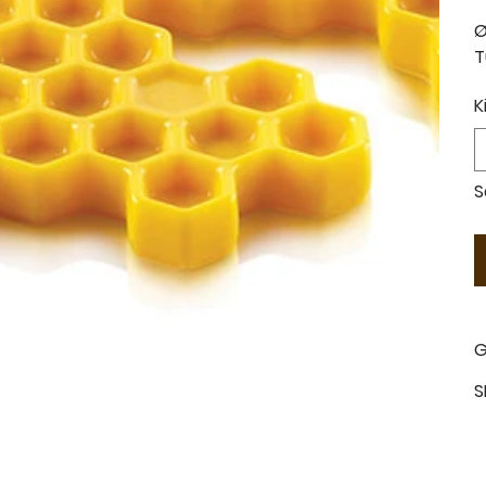
Ø
T
K
S
G
S