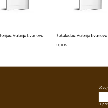
torijos. Valerija Livanova
Greita peržiūra
Šokoladas. Valerija Livanova
Greita peržiūra
Kaina
0,01 €
A
NAUJIENA
NAUJIENA
Jūsų
El. p