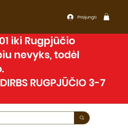
Prisijungti
1 iki Rugpjūčio
iu nevyks, todėl
.
 DIRBS RUGPJŪČIO 3-7