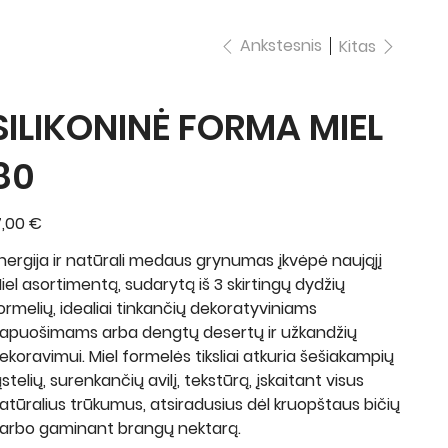
Ankstesnis
Kitas
SILIKONINĖ FORMA MIEL
80
ina
7,00 €
nergija ir natūrali medaus grynumas įkvėpė naująjį
iel asortimentą, sudarytą iš 3 skirtingų dydžių
ormelių, idealiai tinkančių dekoratyviniams
apuošimams arba dengtų desertų ir užkandžių
ekoravimui. Miel formelės tiksliai atkuria šešiakampių
ąstelių, surenkančių avilį, tekstūrą, įskaitant visus
atūralius trūkumus, atsiradusius dėl kruopštaus bičių
arbo gaminant brangų nektarą.