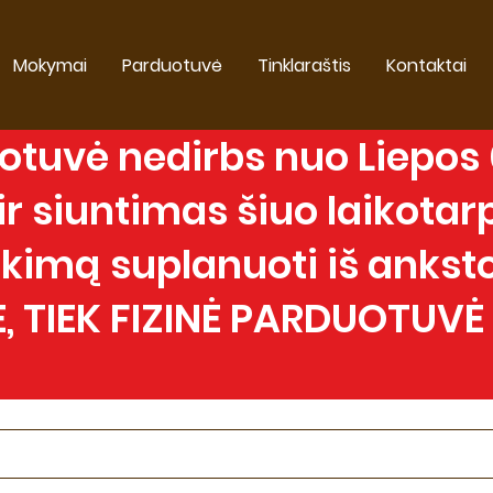
Mokymai
Parduotuvė
Tinklaraštis
Kontaktai
tuvė nedirbs nuo Liepos 0
 siuntimas šiuo laikotarp
imą suplanuoti iš anksto
, TIEK FIZINĖ PARDUOTUVĖ