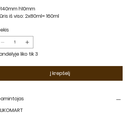
140mm h10mm
ūris iš viso: 2x80ml= 160ml
iekis
andėlyje liko tik 3
Į krepšelį
amintojas
ILIKOMART