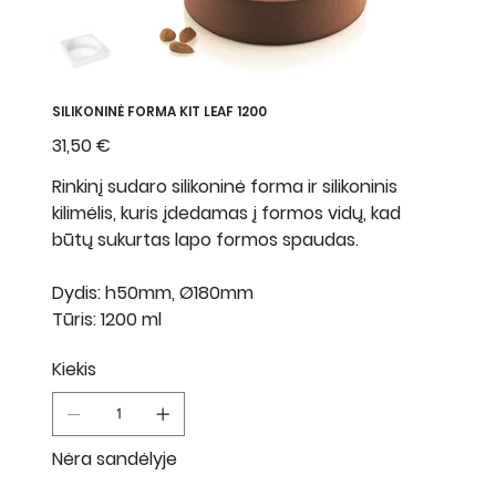
SILIKONINĖ FORMA KIT LEAF 1200
Kaina
31,50 €
Rinkinį sudaro silikoninė forma ir silikoninis
kilimėlis, kuris įdedamas į formos vidų, kad
būtų sukurtas lapo formos spaudas.
Dydis: h50mm, Ø180mm
Tūris: 1200 ml
Kiekis
Nėra sandėlyje