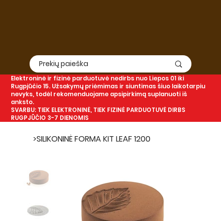
Elektroninė
ir
fizinė
parduotuvė nedirbs nuo Liepos 01 iki
Rugpjūčio 15. Užsakymų priėmimas ir siuntimas šiuo laikotarpiu
nevyks, todėl rekomenduojame apsipirkimą suplanuoti iš
anksto.
SVARBU: TIEK ELEKTRONINĖ, TIEK FIZINĖ PARDUOTUVĖ DIRBS
RUGPJŪČIO 3-7 DIENOMIS
>
SILIKONINĖ FORMA KIT LEAF 1200