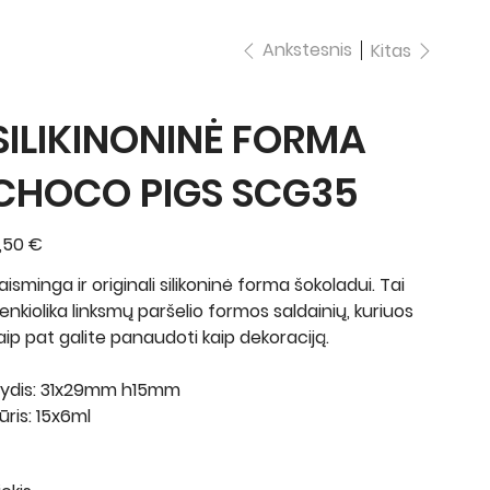
Ankstesnis
Kitas
SILIKINONINĖ FORMA
CHOCO PIGS SCG35
ina
,50 €
aisminga ir originali silikoninė forma šokoladui. Tai
enkiolika linksmų paršelio formos saldainių, kuriuos
aip pat galite panaudoti kaip dekoraciją.
ydis: 31x29mm h15mm
ūris: 15x6ml