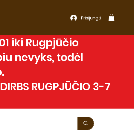
Prisijungti
1 iki Rugpjūčio
iu nevyks, todėl
.
 DIRBS RUGPJŪČIO 3-7