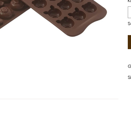
K
S
G
S