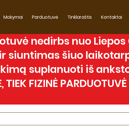
Mokymai
Parduotuvė
Tinklaraštis
Kontaktai
tuvė nedirbs nuo Liepos 0
 siuntimas šiuo laikotarp
imą suplanuoti iš anksto
, TIEK FIZINĖ PARDUOTUVĖ