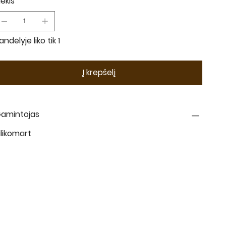
iekis
andėlyje liko tik 1
Į krepšelį
amintojas
ilikomart