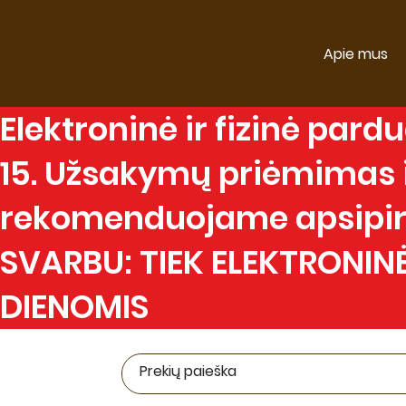
Apie mus
Elektroninė
ir
fizinė
parduo
15. Užsakymų priėmimas ir
rekomenduojame apsipirk
SVARBU: TIEK ELEKTRONINĖ
DIENOMIS