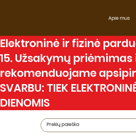
Apie mus
Elektroninė
ir
fizinė
parduo
15. Užsakymų priėmimas ir
rekomenduojame apsipirk
SVARBU: TIEK ELEKTRONINĖ
DIENOMIS