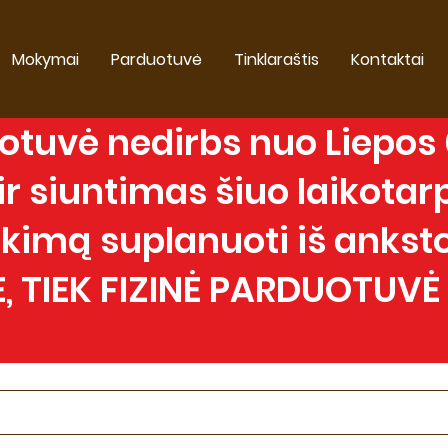
Mokymai
Parduotuvė
Tinklaraštis
Kontaktai
tuvė nedirbs nuo Liepos 0
 siuntimas šiuo laikotarp
imą suplanuoti iš anksto
, TIEK FIZINĖ PARDUOTUVĖ