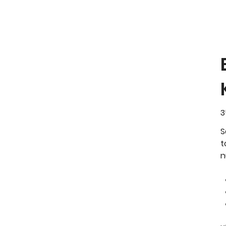
Ka
3
S
t
n