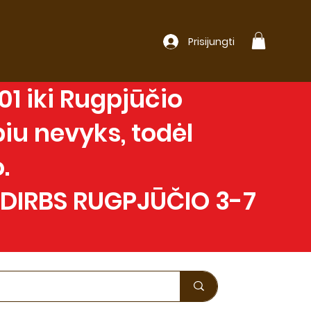
Prisijungti
1 iki Rugpjūčio
iu nevyks, todėl
.
 DIRBS RUGPJŪČIO 3-7