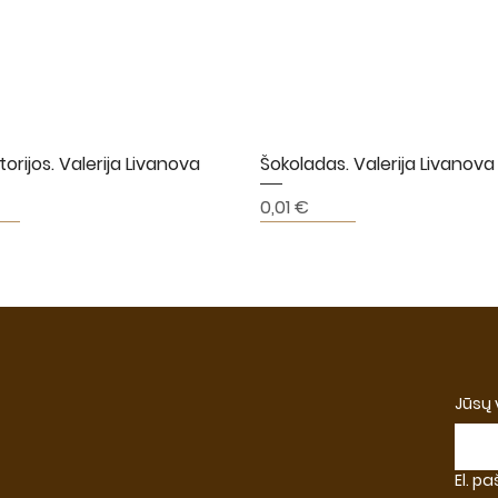
torijos. Valerija Livanova
Greita peržiūra
Šokoladas. Valerija Livanova
Greita peržiūra
Kaina
0,01 €
A
NAUJIENA
NAUJIENA
Jūsų
El. p