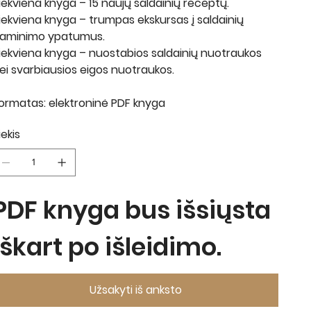
iekviena knyga – 15 naujų saldainių receptų.
iekviena knyga – trumpas ekskursas į saldainių
aminimo ypatumus.
iekviena knyga – nuostabios saldainių nuotraukos
ei svarbiausios eigos nuotraukos.
ormatas
: elektroninė PDF knyga
iekis
PDF knyga bus išsiųsta
iškart po išleidimo.
Užsakyti iš anksto