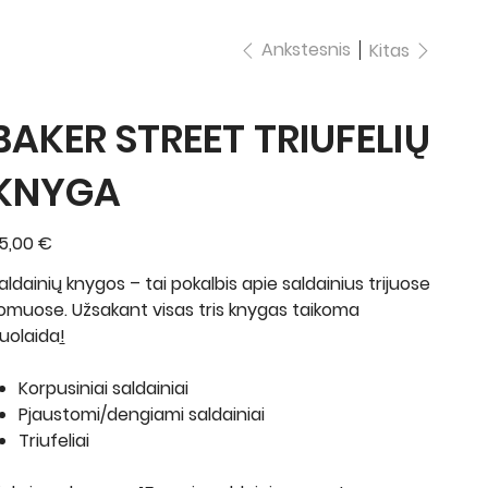
Ankstesnis
Kitas
BAKER STREET TRIUFELIŲ
KNYGA
ina
5,00 €
aldainių knygos – tai pokalbis apie saldainius trijuose
omuose. Užsakant
visas tris knygas
taikoma
uolaida
!
Korpusiniai saldainiai
Pjaustomi/dengiami saldainiai
Triufeliai