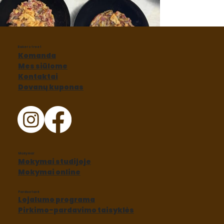
Baker street
Komanda
Mes siūlome
Kontaktai
Dovanų kuponas
Mokymai
Mokymai studijoje
Mokymai online
Parduotuvė
Lojalumo programa
Pirkimo-pardavimo taisyklės