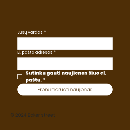
Jūsų vardas
*
El. pašto adresas
*
Sutinku gauti naujienas šiuo el. 
paštu.
*
Prenumeruoti naujienas
© 2024 Baker street