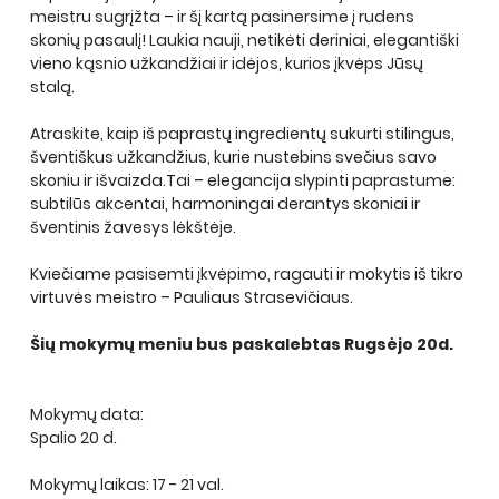
meistru sugrįžta – ir šį kartą pasinersime į 
rudens 
skonių pasaulį
! Laukia nauji, netikėti deriniai, elegantiški 
vieno kąsnio užkandžiai ir idėjos, kurios įkvėps Jūsų
stalą
.
Atraskite, kaip iš paprastų ingredientų sukurti stilingus, 
šventiškus užkandžius, kurie nustebins svečius savo 
skoniu ir išvaizda.Tai – elegancija slypinti paprastume: 
subtilūs akcentai, harmoningai derantys skoniai ir 
šventinis žavesys lėkštėje.
Kviečiame pasisemti įkvėpimo, ragauti ir mokytis iš tikro 
virtuvės meistro – 
Pauliaus Strasevičiaus
. 
Šių mokymų meniu bus paskalebtas Rugsėjo 20d.
Mokymų data: 
Spalio 20 d.
Mokymų laikas: 17 - 21 val.