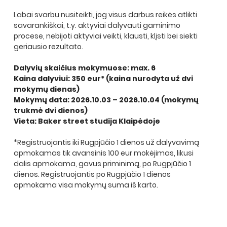
Labai svarbu nusiteikti, jog visus darbus reikės atlikti 
savarankiškai, t.y. aktyviai dalyvauti gaminimo 
procese, nebijoti aktyviai veikti, klausti, klįsti bei siekti 
geriausio rezultato.
Dalyvių skaičius mokymuose: max. 6
Kaina dalyviui: 350 eur* (kaina nurodyta už dvi 
mokymų dienas)
Mokymų data: 2026.10.03 – 2026.10.04 (mokymų 
trukmė dvi dienos)
Vieta: Baker street studija Klaipėdoje
*Registruojantis iki Rugpjūčio 1 dienos už dalyvavimą 
apmokamas tik avansinis 100 eur mokėjimas, likusi 
dalis apmokama, gavus priminimą, po Rugpjūčio 1 
dienos. Registruojantis po Rugpjūčio 1 dienos 
apmokama visa mokymų suma iš karto.