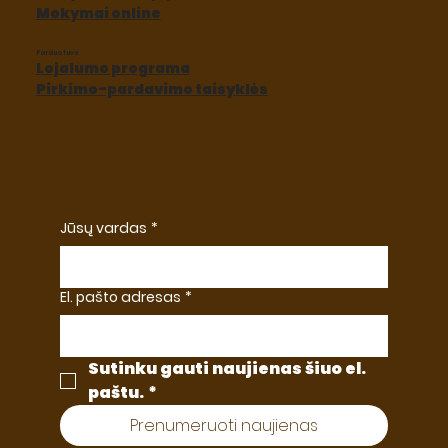
Mokymai online
Parduotuvė
Lojalumo programa
Pirkimo-pardavimo taisyklės
Jūsų vardas
*
El. pašto adresas
*
Sutinku gauti naujienas šiuo el. 
paštu.
*
Prenumeruoti naujienas