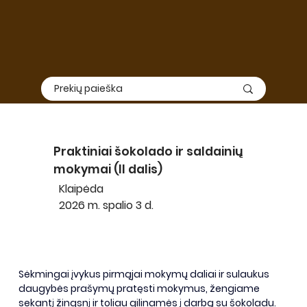
Praktiniai šokolado ir saldainių
mokymai (II dalis)
Klaipėda
2026 m. spalio 3 d.
Sėkmingai įvykus pirmąjai mokymų daliai ir sulaukus 
daugybės prašymų pratęsti mokymus, žengiame 
sekantį žingsnį ir toliau gilinamės į darbą su šokoladu. 