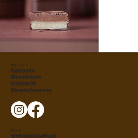
Baker street
Komanda
Mes siūlome
Kontaktai
Dovanų kuponas
Mokymai
Mokymai studijoje