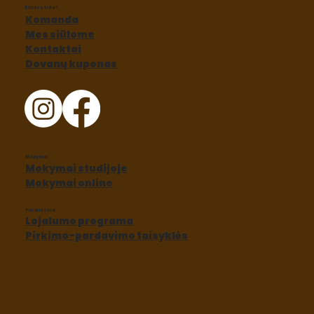
Baker street
Komanda
Mes siūlome
Kontaktai
Dovanų kuponas
Mokymai
Mokymai studijoje
Mokymai online
Parduotuvė
Lojalumo programa
Pirkimo-pardavimo taisyklės