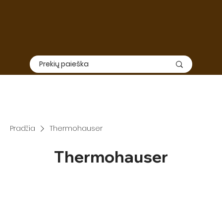
Elektroninė
ir
fizinė
parduotuvė nedirbs nuo Liepos 01 iki
Rugpjūčio 15. Užsakymų priėmimas ir siuntimas šiuo laikotarpiu
nevyks, todėl rekomenduojame apsipirkimą suplanuoti iš
anksto.
SVARBU: TIEK ELEKTRONINĖ, TIEK FIZINĖ PARDUOTUVĖ DIRBS
RUGPJŪČIO 3-7 DIENOMIS
Pradžia
Thermohauser
Thermohauser