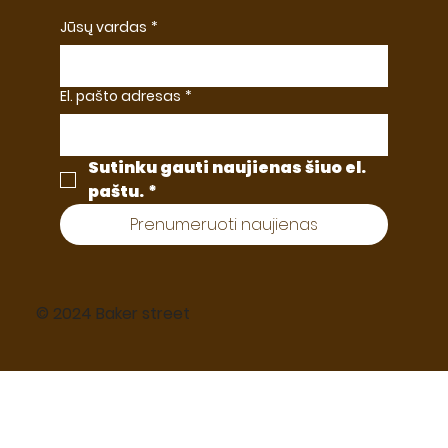
Jūsų vardas
*
El. pašto adresas
*
Sutinku gauti naujienas šiuo el. 
paštu.
*
Prenumeruoti naujienas
© 2024 Baker street