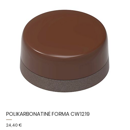
POLIKARBONATINĖ FORMA CW1219
Kaina
24,40 €