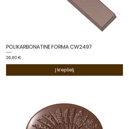
POLIKARBONATINĖ FORMA CW2497
Kaina
26,60 €
Į krepšelį