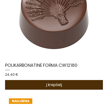
POLIKARBONATINĖ FORMA CW12180
Kaina
24,40 €
Į krepšelį
NAUJIENA