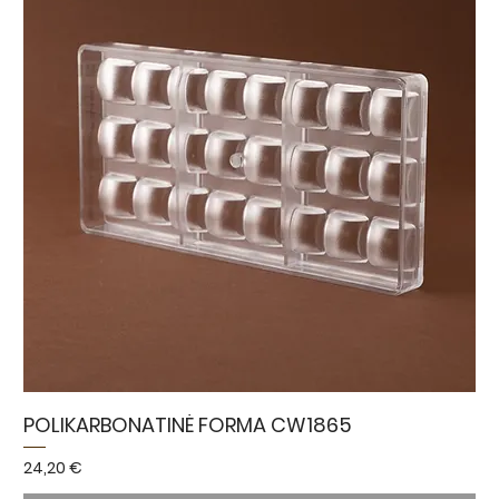
POLIKARBONATINĖ FORMA CW1865
Kaina
24,20 €