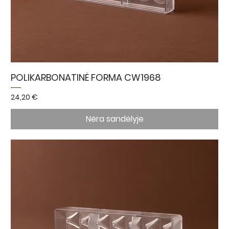
POLIKARBONATINĖ FORMA CW1968
Kaina
24,20 €
Nėra sandėlyje