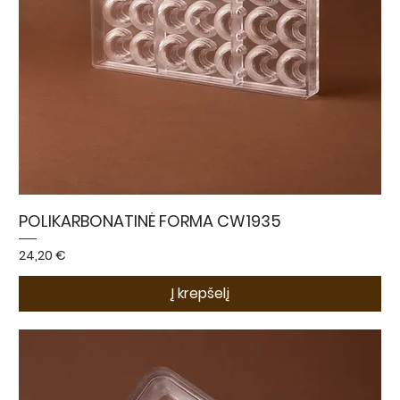
POLIKARBONATINĖ FORMA CW1935
Kaina
24,20 €
Į krepšelį