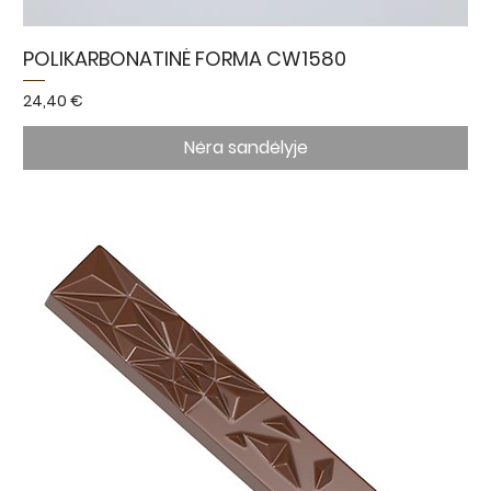
POLIKARBONATINĖ FORMA CW1580
Kaina
24,40 €
Nėra sandėlyje