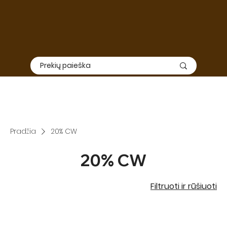
Elektroninė
ir
fizinė
parduotuvė nedirbs nuo Liepos 01 iki
Rugpjūčio 15. Užsakymų priėmimas ir siuntimas šiuo laikotarpiu
nevyks, todėl rekomenduojame apsipirkimą suplanuoti iš
anksto.
SVARBU: TIEK ELEKTRONINĖ, TIEK FIZINĖ PARDUOTUVĖ DIRBS
RUGPJŪČIO 3-7 DIENOMIS
Pradžia
20% CW
20% CW
Filtruoti ir rūšiuoti