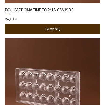
POLIKARBONATINĖ FORMA CW1903
Kaina
24,20 €
Į krepšelį