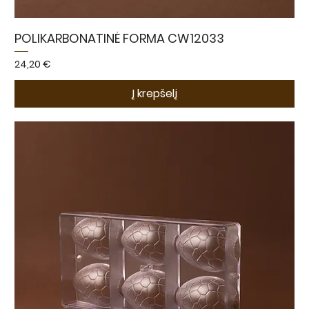
POLIKARBONATINĖ FORMA CW12033
Kaina
24,20 €
Į krepšelį