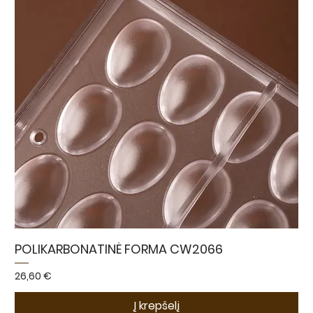
POLIKARBONATINĖ FORMA CW2066
Kaina
26,60 €
Į krepšelį