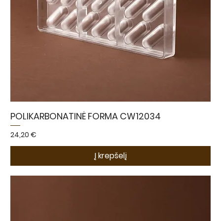
POLIKARBONATINĖ FORMA CW12034
Kaina
24,20 €
Į krepšelį