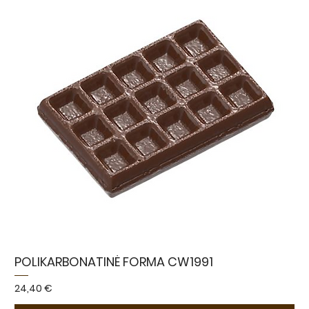
POLIKARBONATINĖ FORMA CW1991
Kaina
24,40 €