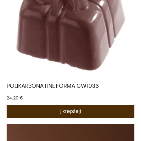
POLIKARBONATINĖ FORMA CW1036
Kaina
24,20 €
Į krepšelį