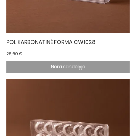
POLIKARBONATINĖ FORMA CW1028
Kaina
26,60 €
Nėra sandėlyje