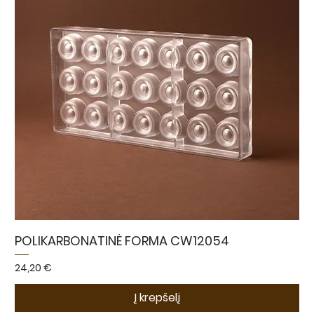
POLIKARBONATINĖ FORMA CW12054
Kaina
24,20 €
Į krepšelį