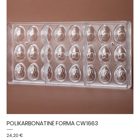
POLIKARBONATINĖ FORMA CW1663
Kaina
24,20 €