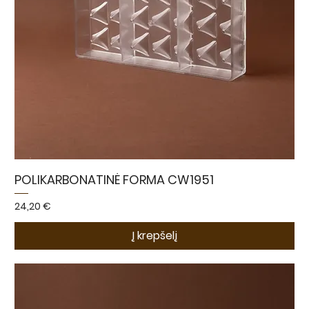
POLIKARBONATINĖ FORMA CW1951
Kaina
24,20 €
Į krepšelį