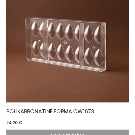
POLIKARBONATINĖ FORMA CW1673
Kaina
24,20 €