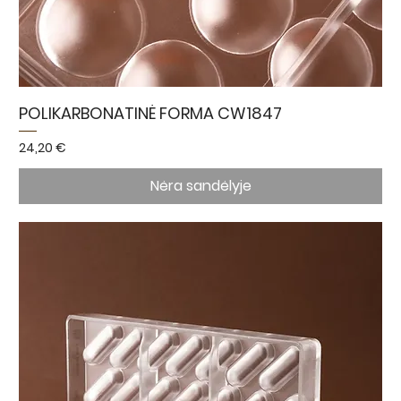
POLIKARBONATINĖ FORMA CW1847
Kaina
24,20 €
Nėra sandėlyje