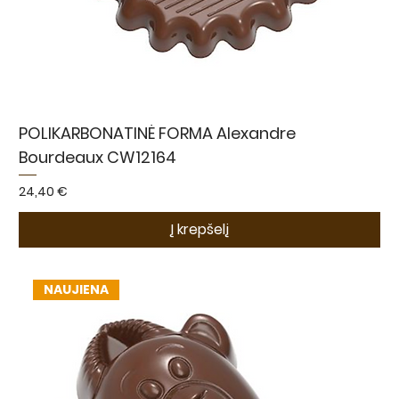
POLIKARBONATINĖ FORMA Alexandre
Bourdeaux CW12164
Kaina
24,40 €
Į krepšelį
NAUJIENA