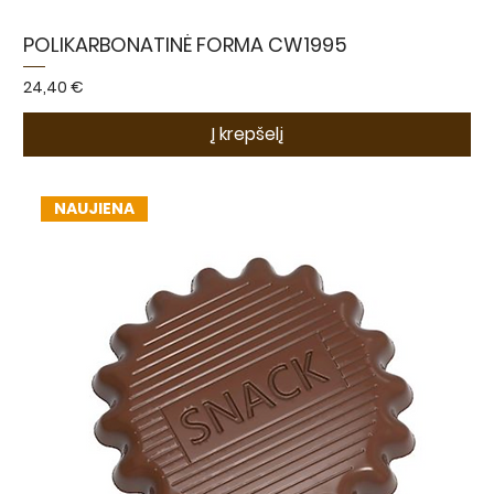
POLIKARBONATINĖ FORMA CW1995
Kaina
24,40 €
Į krepšelį
NAUJIENA