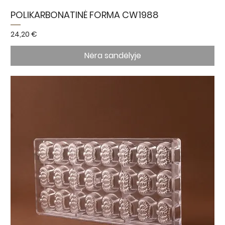
POLIKARBONATINĖ FORMA CW1988
Kaina
24,20 €
Nėra sandėlyje