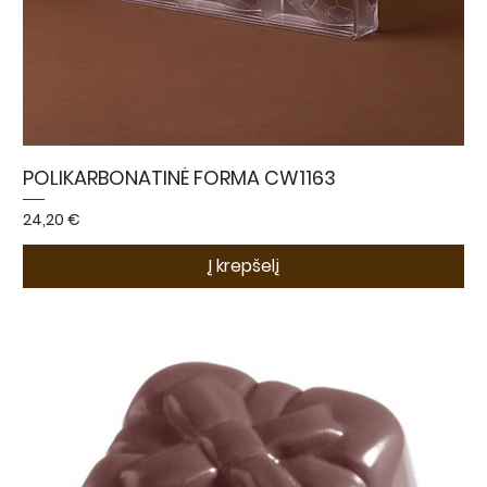
POLIKARBONATINĖ FORMA CW1163
Kaina
24,20 €
Į krepšelį