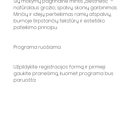
Šių mokymų pagrindinė mintis „aesthetic“ –
natūralaus grožio, spalvų, skonių garbinimas.
Minčių ir idėjų perteikimas ramių atspalvių,
burnoje tirpstančių tekstūrų ir estetiško
pateikimo principu.
Programa ruošiama.
Užpildykite registracijos formą ir pirmieji
gaukite pranešimą, kuomet programa bus
paruošta.