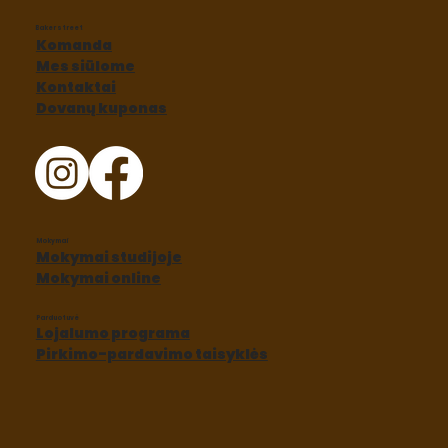
Baker street
Komanda
Mes siūlome
Kontaktai
Dovanų kuponas
Mokymai
Mokymai studijoje
Mokymai online
Parduotuvė
Lojalumo programa
Pirkimo-pardavimo taisyklės