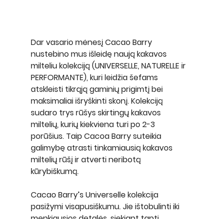
Dar vasario mėnesį Cacao Barry 
nustebino mus išleidę naują kakavos 
milteliu kolekciją (UNIVERSELLE, NATURELLE ir 
PERFORMANTE), kuri leidžia šefams 
atskleisti tikrąją gaminių prigimtį bei 
maksimaliai išryškinti skonį. Kolekciją 
sudaro trys rūšys skirtingų kakavos 
miltelių, kurių kiekviena turi po 2-3 
porūšius. Taip Cacoa Barry suteikia 
galimybę atrasti tinkamiausią kakavos 
miltelių rūšį ir atverti neribotą 
kūrybiškumą.
Cacao Barry’s Universelle kolekcija 
pasižymi visapusiškumu. Jie ištobulinti iki 
menkiausios detalės, siekiant tapti 