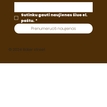
Sutinku gauti naujienas šiuo el. 
paštu.
*
Prenumeruoti naujienas
© 2024 Baker street