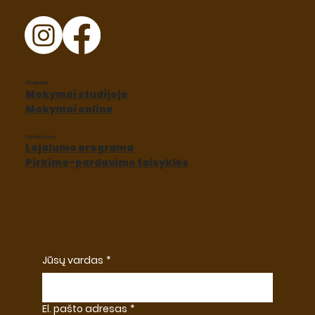
Mokymai
Mokymai studijoje
Mokymai online
Parduotuvė
Lojalumo programa
Pirkimo-pardavimo taisyklės
Jūsų vardas
*
El. pašto adresas
*