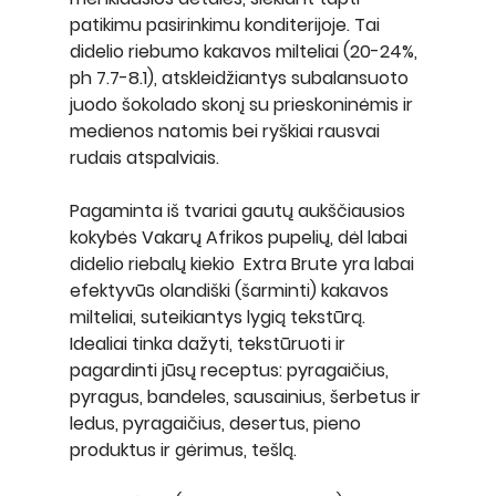
patikimu pasirinkimu konditerijoje. Tai 
didelio riebumo kakavos milteliai (20-24%, 
ph 7.7-8.1), atskleidžiantys subalansuoto 
juodo šokolado skonį su prieskoninėmis ir 
medienos natomis bei ryškiai rausvai 
rudais atspalviais. 
Pagaminta iš tvariai gautų aukščiausios 
kokybės Vakarų Afrikos pupelių, dėl labai 
didelio riebalų kiekio  
Extra Brute
 yra labai 
efektyvūs olandiški (šarminti) kakavos 
milteliai, suteikiantys lygią tekstūrą.
Idealiai tinka dažyti, tekstūruoti ir 
pagardinti jūsų receptus: pyragaičius, 
pyragus, bandeles, sausainius, šerbetus ir 
ledus, pyragaičius, desertus, pieno 
produktus ir gėrimus, tešlą.