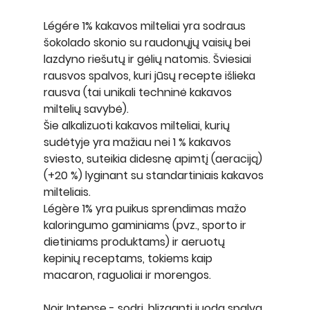
Légére 1%
 kakavos milteliai yra sodraus 
šokolado skonio su raudonųjų vaisių bei 
lazdyno riešutų ir gėlių natomis. Šviesiai 
rausvos spalvos, kuri jūsų recepte išlieka 
rausva (tai unikali techninė kakavos 
miltelių savybė).
Šie alkalizuoti kakavos milteliai, kurių 
sudėtyje yra mažiau nei 1 % kakavos 
sviesto, suteikia didesnę apimtį (aeraciją) 
(+20 %) lyginant su standartiniais kakavos 
milteliais.
Légère 1% yra puikus sprendimas mažo 
kaloringumo gaminiams (pvz., sporto ir 
dietiniams produktams) ir aeruotų 
kepinių receptams, tokiems kaip 
macaron, raguoliai ir morengos.
Noir Intense 
- sodri, blizganti juoda spalva 