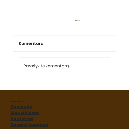
Komentarai
Parašykite komentarą...
2024-ųjų skonių tendencijos
Baker street
Komanda
Mes siūlome
Kontaktai
Dovanų kuponas