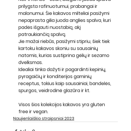
prilygsta rafinuotumui, prabangai ir 
malonumui. Šie kakavos milteliai pasižymi 
nepaprasta gilia juoda anglies spalva, kuri 
padės išgauti nuostabią, akį 
patraukiančią spalvą.
Jie mažai riebūs, pasižymi stipriu, šiek tiek 
kartoku kakavos skoniu su sausainių 
natomis, kurias sustiprina gėlių ir sezamo 
dvelksmas.
Idealiai tinka dažyti ir pagardinti kepinių, 
pyragaičių ir konditerijos gaminių 
receptus, tokius kaip sausainiai, bandelės, 
spurgos, veidrodinė glazūra ir kt.
Visos šios kolekcijos kakavos yra gluten 
free ir vegan.
Naujienlaiškio straipsniai 2023