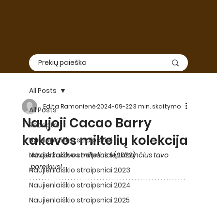
All Posts
Edita Ramonienė
2024-09-22
3 min. skaitymo
All Posts
Naujoji Cacao Barry
Receptai
kakavos miltelių kolekcija
Naujienlaiškio straipsniai
Naujienlaiškio straipsniai (2022)
Atrask kakavos miltelius tenkinančius tavo 
poreikius!
Naujienlaiškio straipsniai 2023
Naujienlaiškio straipsniai 2024
Naujienlaiškio straipsniai 2025