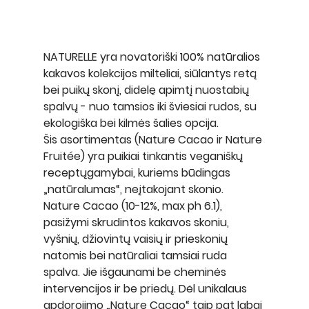
NATURELLE yra novatoriški 100% natūralios 
kakavos kolekcijos milteliai, siūlantys retą 
bei puikų skonį, didelę apimtį nuostabių 
spalvų - nuo tamsios iki šviesiai rudos, su 
ekologiška bei kilmės šalies opcija.
Šis asortimentas (Nature Cacao ir Nature 
Fruitée) yra puikiai tinkantis veganiškų 
receptųgamybai, kuriems būdingas 
„natūralumas“, neįtakojant skonio. 
Nature Cacao
 (10-12%, max ph 6.1), 
pasižymi skrudintos kakavos skoniu, 
vyšnių, džiovintų vaisių ir prieskonių 
natomis bei natūraliai tamsiai ruda 
spalva. Jie išgaunami be cheminės 
intervencijos ir be priedų. Dėl unikalaus 
apdorojimo „Nature Cacao“ taip pat labai 