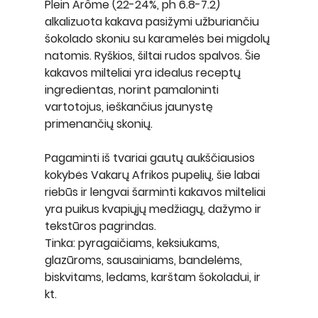
Plein Arôme
 (22-24%, ph 6.8-7.2) 
alkalizuota kakava pasižymi užburiančiu 
šokolado skoniu su karamelės bei migdolų 
natomis. Ryškios, šiltai rudos spalvos. Šie 
kakavos milteliai yra idealus receptų 
ingredientas, norint pamaloninti 
vartotojus, ieškančius jaunystę 
primenančių skonių.
Pagaminti iš tvariai gautų aukščiausios 
kokybės Vakarų Afrikos pupelių, šie labai 
riebūs ir lengvai šarminti kakavos milteliai 
yra puikus kvapiųjų medžiagų, dažymo ir 
tekstūros pagrindas.
Tinka: pyragaičiams, keksiukams, 
glazūroms, sausainiams, bandelėms, 
biskvitams, ledams, karštam šokoladui, ir 
kt.