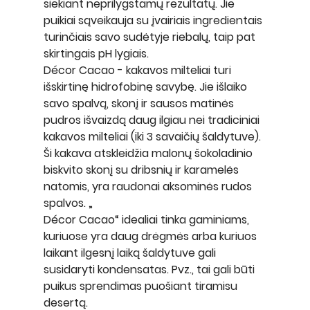
siekiant neprilygstamų rezultatų. Jie 
puikiai sąveikauja su įvairiais ingredientais 
turinčiais savo sudėtyje riebalų, taip pat 
skirtingais pH lygiais. 
Décor Cacao
 - kakavos milteliai turi 
išskirtinę hidrofobinę savybę. Jie išlaiko 
savo spalvą, skonį ir sausos matinės 
pudros išvaizdą daug ilgiau nei tradiciniai 
kakavos milteliai (iki 3 savaičių šaldytuve). 
Ši kakava atskleidžia malonų šokoladinio 
biskvito skonį su dribsnių ir karamelės 
natomis, yra raudonai aksominės rudos 
spalvos. „
Décor Cacao“ idealiai tinka gaminiams, 
kuriuose yra daug drėgmės arba kuriuos 
laikant ilgesnį laiką šaldytuve gali 
susidaryti kondensatas. Pvz., tai gali būti 
puikus sprendimas puošiant tiramisu 
desertą.