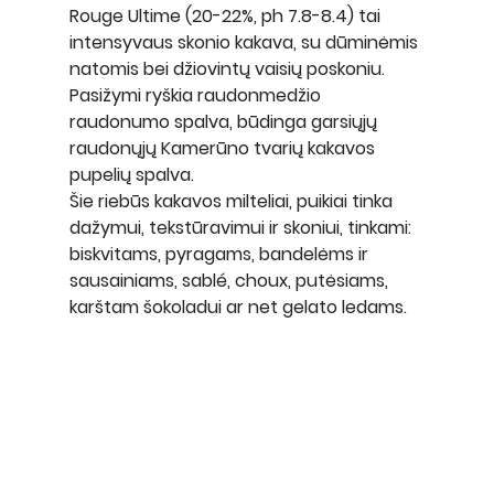
Rouge Ultime 
(20-22%, ph 7.8-8.4) tai 
intensyvaus skonio kakava, su dūminėmis 
natomis bei džiovintų vaisių poskoniu. 
Pasižymi ryškia raudonmedžio 
raudonumo spalva, būdinga garsiųjų 
raudonųjų Kamerūno tvarių kakavos 
pupelių spalva.
Šie riebūs kakavos milteliai, puikiai tinka 
dažymui, tekstūravimui ir skoniui, tinkami: 
biskvitams, pyragams, bandelėms ir 
sausainiams, sablé, choux, putėsiams, 
karštam šokoladui ar net gelato ledams.