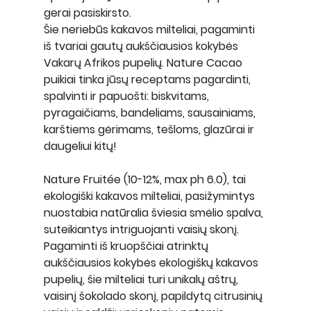
gerai pasiskirsto.
Šie neriebūs kakavos milteliai, pagaminti 
iš tvariai gautų aukščiausios kokybės 
Vakarų Afrikos pupelių. Nature Cacao 
puikiai tinka jūsų receptams pagardinti, 
spalvinti ir papuošti: biskvitams, 
pyragaičiams, bandeliams, sausainiams, 
karštiems gėrimams, tešloms, glazūrai ir 
daugeliui kitų!
Nature Fruitée
 (10-12%, max ph 6.0), tai 
ekologiški kakavos milteliai, pasižymintys 
nuostabia natūralia šviesia smėlio spalva, 
suteikiantys intriguojanti vaisių skonį. 
Pagaminti iš kruopščiai atrinktų 
aukščiausios kokybės ekologiškų kakavos 
pupelių, šie milteliai turi unikalų aštrų, 
vaisinį šokolado skonį, papildytą citrusinių 