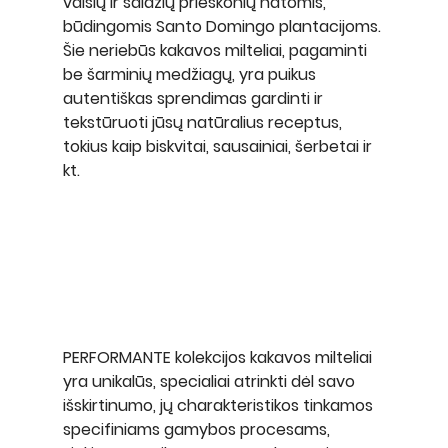
vaisių ir saldžių prieskonių natomis, 
būdingomis Santo Domingo plantacijoms.
Šie neriebūs kakavos milteliai, pagaminti 
be šarminių medžiagų, yra puikus 
autentiškas sprendimas gardinti ir 
tekstūruoti jūsų natūralius receptus, 
tokius kaip biskvitai, sausainiai, šerbetai ir 
kt.
PERFORMANTE kolekcijos kakavos milteliai 
yra unikalūs, specialiai atrinkti dėl savo 
išskirtinumo, jų charakteristikos tinkamos 
specifiniams gamybos procesams, 