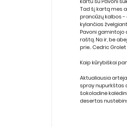
kartu su Pavoni suk
Tad šį kartą mes ap
prancūzų kalbos - d
kylančias žvelgian
Pavoni gamintojo d
raštą. Na ir, be abe
prie.. Cedric Grolet 
Kaip kūrybiškai pa
Aktualiausia artėj
spray nupurkštas 
šokoladinė kalėdini
desertas nustebins