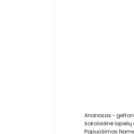
Ananasas - geltonu
šokoladinė lapelių 
Papuošimas Namelaka