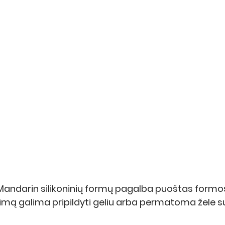
Mandarin silikoninių formų pagalba puoštas formos
bimą galima pripildyti geliu arba permatoma žele su