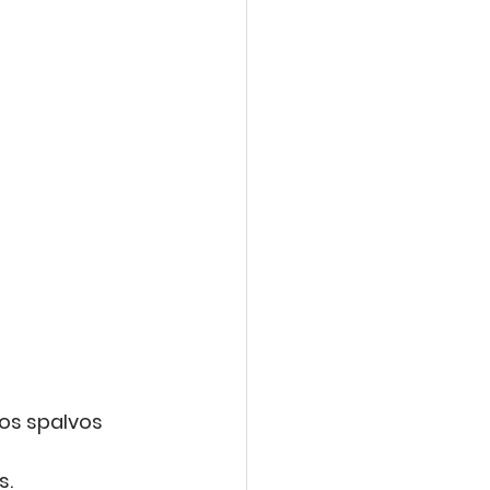
ios spalvos 
s.