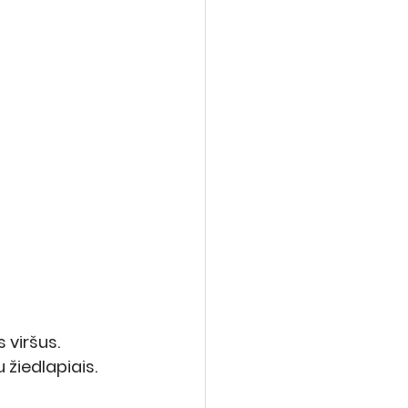
 viršus.
 žiedlapiais.