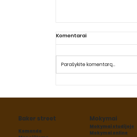
Komentarai
Parašykite komentarą...
Callebaut DARK 2815
Baker street
Mokymai
Mokymai studijoje
Komanda
Mokymai online