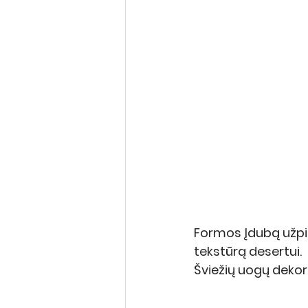
Formos Įdubą užpi
tekstūrą desertui.
Šviežių uogų dekor