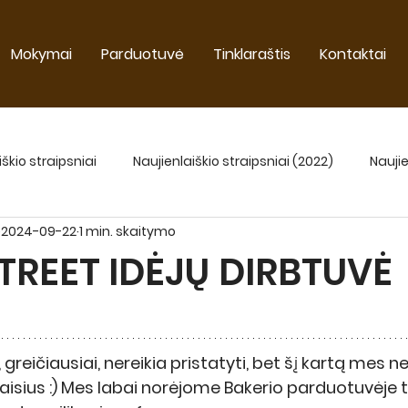
Mokymai
Parduotuvė
Tinklaraštis
Kontaktai
iškio straipsniai
Naujienlaiškio straipsniai (2022)
Naujie
2024-09-22
1 min. skaitymo
Naujienlaiškio straipsniai 2025
TREET IDĖJŲ DIRBTUVĖ
greičiausiai, nereikia pristatyti, bet šį kartą mes ne
isius :) Mes labai norėjome Bakerio parduotuvėje tu