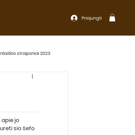
Prisijungti
nlaiškio straipsniai 2023
 apie jo 
reti sio šefo 