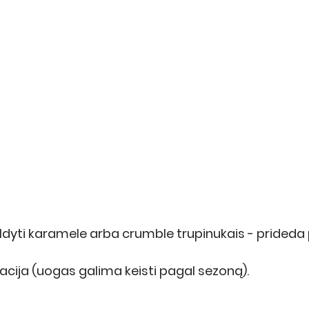
ldyti karamele arba crumble trupinukais - prideda
acija (uogas galima keisti pagal sezoną).