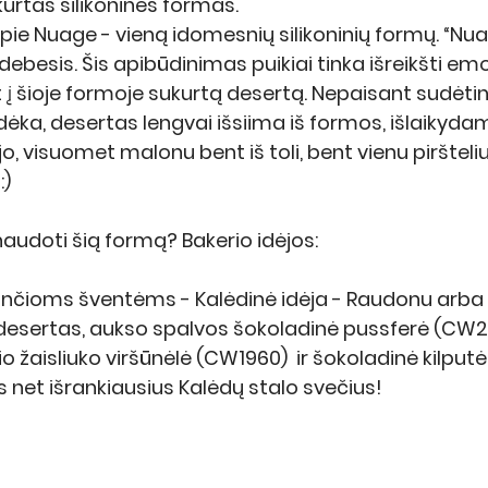
urtas silikonines formas. 
ie Nuage - vieną idomesnių silikoninių formų. “Nuag
ebesis. Šis apibūdinimas puikiai tinka išreikšti emo
t į šioje formoje sukurtą desertą. Nepaisant sudėti
ėka, desertas lengvai išsiima iš formos, išlaikyd
jo, visuomet malonu bent iš toli, bent vienu piršteliu p
:)
naudoti šią formą? Bakerio idėjos:
ančioms šventėms - Kalėdinė idėja - Raudonu arba ž
desertas, aukso spalvos šokoladinė pussferė (CW20
o žaisliuko viršūnėlė (CW1960)  ir šokoladinė kilputė
 net išrankiausius Kalėdų stalo svečius! 