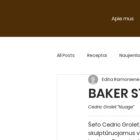
Apie mus
All Posts
Receptai
Naujienla
Edita Ramonienė
Naujienlaiškio straipsniai 2024
BAKER S
Cedric Grolet “Nuage“ 
Šefo Cedric Grolet, 
skulptūruojamus va