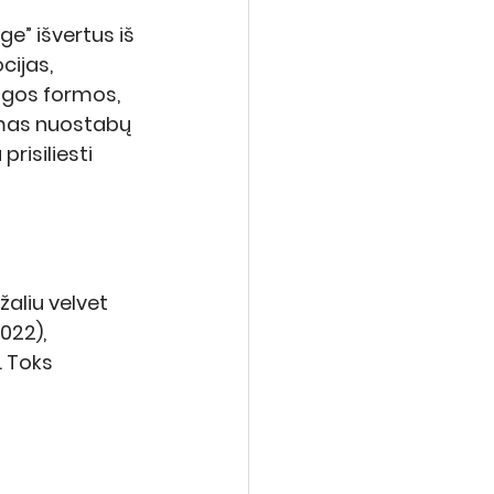
e” išvertus iš 
cijas, 
ngos formos, 
amas nuostabų 
risiliesti 
aliu velvet 
22), 
. Toks 