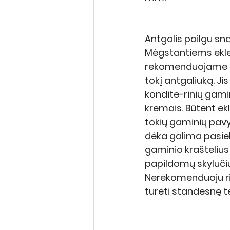
Antgalis pailgu sna
Mėgstantiems ekle
rekomenduojame tu
tokį antgaliuką. Ji
kondite-rinių gami
kremais. Būtent ekl
tokių gaminių pavy
dėka galima pasiek
gaminio kraštelius
papildomų skyluči
Nerekomenduoju rin
turėti standesnę te