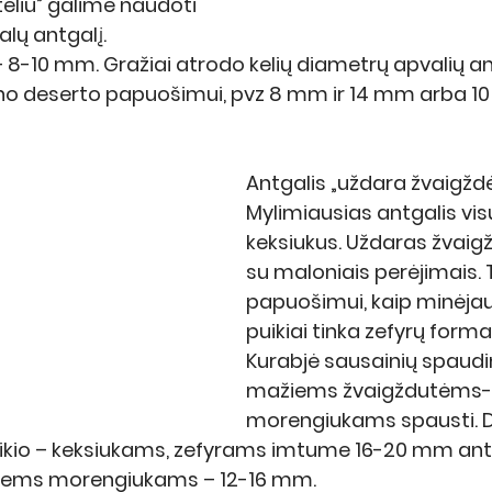
liu” galime naudoti 
ų antgalį. 
 8-10 mm. Gražiai atrodo kelių diametrų apvalių an
o deserto papuošimui, pvz 8 mm ir 14 mm arba 10 
Antgalis „uždara žvaigždė
Mylimiausias antgalis vis
keksiukus. Uždaras žvaig
su maloniais perėjimais. 
papuošimui, kaip minėjau,
puikiai tinka zefyrų forma
Kurabjė sausainių spaudi
mažiems žvaigždutėms-
morengiukams spausti. D
ikio – keksiukams, zefyrams imtume 16-20 mm antg
iems morengiukams – 12-16 mm.