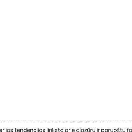
erijos tendencijos linksta prie glazūrų ir paruoštų f