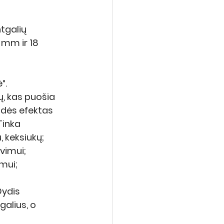
tgalių 
mm ir 18 
“. 
ų, kas puošia 
ždės efektas 
Tinka 
 keksiukų; 
vimui; 
mui; 
ydis 
alius, o 