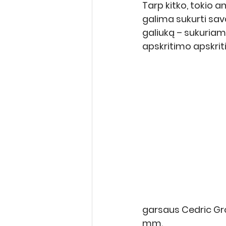
Tarp kitko, tokio a
galima sukurti sava
galiuką – sukuriam
apskritimo apskrit
garsaus Cedric Grol
mm. 