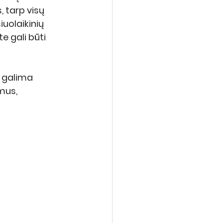
 tarp visų 
iuolaikinių 
e gali būti 
 galima 
mus, 