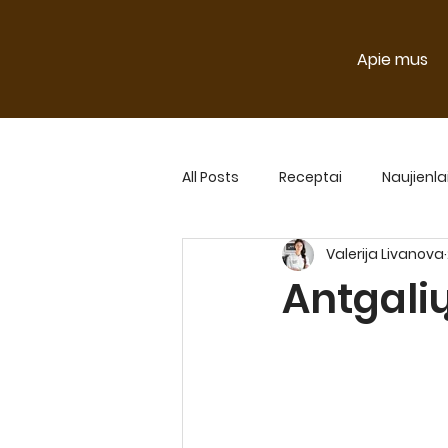
Apie mus
All Posts
Receptai
Naujienla
Valerija Livanova
Naujienlaiškio straipsniai 2024
Antgali