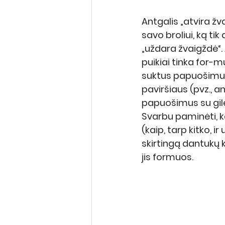
Antgalis „atvira žv
savo broliui, ką ti
„uždara žvaigždė“. 
puikiai tinka for-m
suktus papuošimus
paviršiaus (pvz., a
papuošimus su giles
Svarbu paminėti, k
(kaip, tarp kitko, ir 
skirtingą dantukų k
jis formuos.