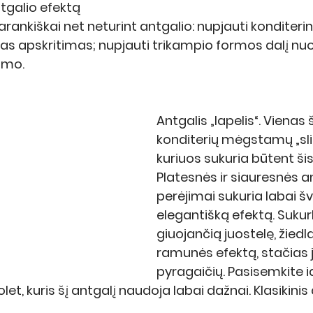
ntgalio efektą 
rankiškai net neturint antgalio: nupjauti konditerin
as apskritimas; nupjauti trikampio formos dalį nuo
imo. 
Antgalis „lapelis“. 
Vienas š
konditerių mėgstamų „slid
kuriuos sukuria būtent šis
Platesnės ir siauresnės an
perėjimai sukuria labai šve
elegantišką efektą. Sukurk
giuojančią juostelę, žiedla
ramunės efektą, stačias 
pyragaičių. Pasisemkite id
et, kuris šį antgalį naudoja labai dažnai. Klasikinis 