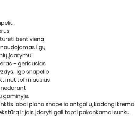
peliu. 
rus 
rėti bent vieną 
s naudojamas ilgų 
nių įdarymui 
eras – geriausias 
zdys. Ilgo snapelio 
ti net tolimiausius 
 nedarant 
ų gaminyje.
ktis labai plono snapelio antgalių, kadangi kremai
kstūrą ir jais įdaryti gali tapti pakankamai sunku. 