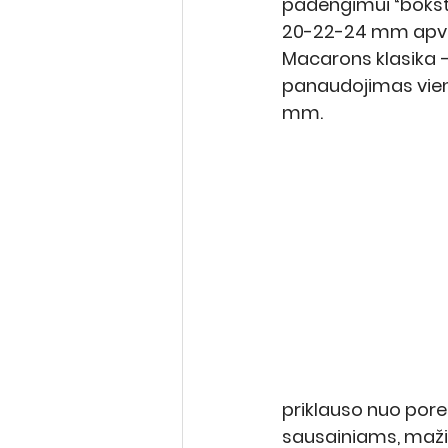
padengimui “bokšte
20-22-24 mm apval
Macarons klasika –
panaudojimas vien
mm.  
priklauso nuo pore
sausainiams, maž