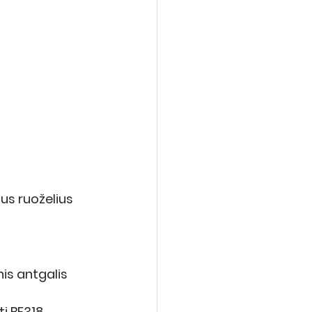
us ruoželius 
inis antgalis 
 BF318.