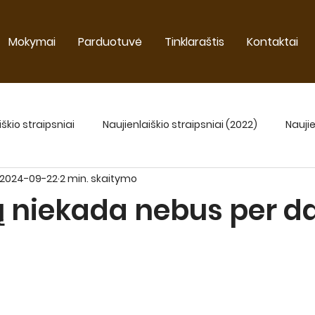
Mokymai
Parduotuvė
Tinklaraštis
Kontaktai
iškio straipsniai
Naujienlaiškio straipsniai (2022)
Naujie
2024-09-22
2 min. skaitymo
Naujienlaiškio straipsniai 2025
ų niekada nebus per d