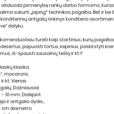
 atiduoda pirmenybę rankų darbo formoms, kurias,
galima sukurti „
piping
“ technikos pagalba. Bet ir be š
 konditerinių antgalių rinkinys konditerio asortiment
ve“ dalyku.
ekomenduočiau turėti kaip startinius, kurių pagalba
 desertus, papuošti tortus, kepinius, paskirstyti kre
us, iš-spausti sausainių tešlą ir kt.?
lasikų klasika. 
s“, macarons, 
ir kt. Vienas 
galių. Dažniausiai 
– 10 mm. Didėjant 
ja ir antgalio dydis., 
-8 cm diametro 