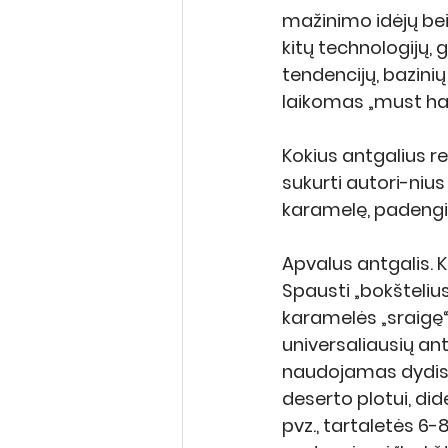
mažinimo idėjų bei
kitų technologijų, 
tendencijų, bazinių
laikomas „must ha
Kokius antgalius r
sukurti autori-nius
karamelę, padengim
Apvalus antgalis. 
K
Spausti „bokšteliu
karamelės „sraigę“ 
universaliausių ant
naudojamas dydis 
deserto plotui, didė
pvz., tartaletės 6