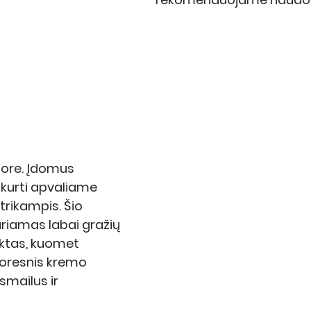
ore. 
Įdomus 
ukurti apvaliame 
trikampis. Šio 
riamas labai gražių 
ktas, kuomet 
toresnis kremo 
 smailus ir 