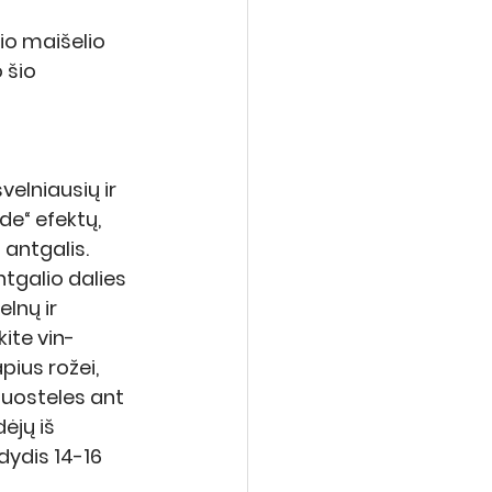
io maišelio 
 šio 
velniausių ir 
e“ efektų, 
 antgalis. 
tgalio dalies 
lnų ir 
ite vin-
pius rožei, 
juosteles ant 
ėjų iš 
dydis 14-16 