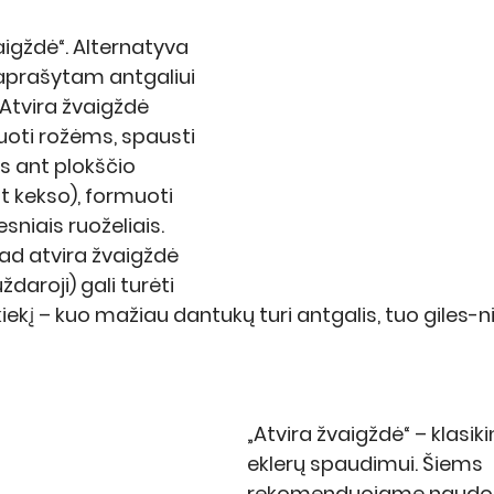
aigždė“
. Alternatyva 
k aprašytam antgaliui 
Atvira žvaigždė 
uoti rožėms, spausti 
 ant plokščio 
nt kekso), formuoti 
niais ruoželiais. 
ad atvira žvaigždė 
uždaroji) gali turėti 
iekį – kuo mažiau dantukų turi antgalis, tuo giles-ni
„Atvira žvaigždė“
 – klasik
eklerų spaudimui. Šiems 
rekomenduojame naudoti