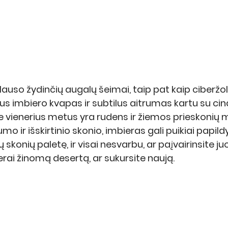
lauso žydinčių augalų šeimai, taip pat kaip ciberžol
 imbiero kvapas ir subtilus aitrumas kartu su cin
ne vienerius metus yra rudens ir žiemos prieskonių mi
o ir išskirtinio skonio, imbieras gali puikiai papildy
onių paletę, ir visai nesvarbu, ar paįvairinsite ju
erai žinomą desertą, ar sukursite naują.