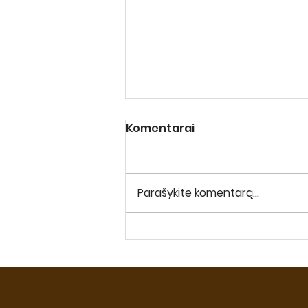
Komentarai
Parašykite komentarą...
Callebaut DARK 2815