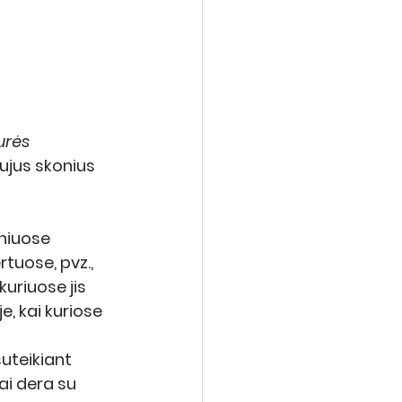
urės 
ujus skonius 
niuose 
tuose, pvz., 
kuriuose jis 
je, kai kuriose 
uteikiant 
ai dera su 