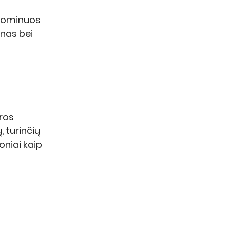
 dominuos 
nas bei 
ros 
 turinčių 
oniai kaip 