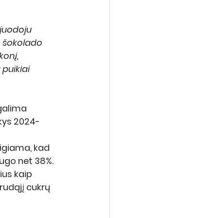
juodoju 
o šokolado 
onį, 
puikiai 
galima 
ikys 2024-
eigiama, kad 
ugo net 38%. 
us kaip 
rudąjį cukrų 