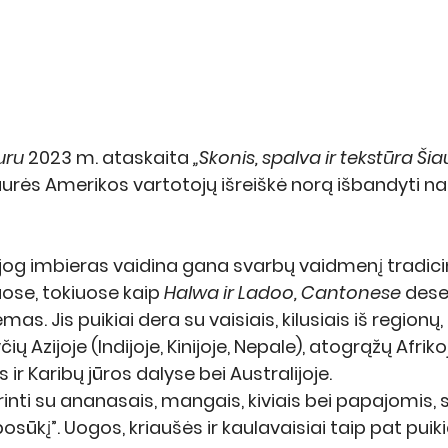
uru
 2023 m. ataskaita 
„Skonis, spalva ir tekstūra Šia
aurės Amerikos vartotojų išreiškė norą išbandyti na
jog imbieras vaidina gana svarbų vaidmenį tradici
ose, tokiuose kaip 
Halwa ir Ladoo, Cantonese 
deser
mas. Jis puikiai dera su vaisiais, kilusiais iš regionų, 
čių Azijoje (Indijoje, Kinijoje, Nepale), atogrąžų Afriko
ir Karibų jūros dalyse bei Australijoje. 
nti su ananasais, mangais, kiviais bei papajomis, s
osūkį”. Uogos, kriaušės ir kaulavaisiai taip pat puiki