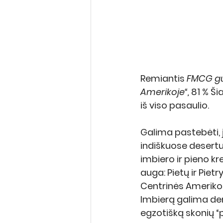
Remiantis 
FMCG g
Amerikoje“, 
81 % Ši
iš viso pasaulio.
Galima pastebėti, 
indiškuose desertu
imbiero ir pieno kre
auga: Pietų ir Pietry
Centrinės Amerikos 
Imbierą galima deri
egzotišką skonių “p