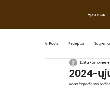
Apie mus
All Posts
Receptai
Naujienla
Edita Ramonienė
Naujienlaiškio straipsniai 2024
2024-ųj
Kokie ingredientai žadin