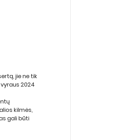
tą, jie ne tik 
 vyraus 2024 
entų 
alios kilmės, 
s gali būti 