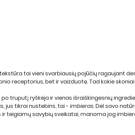
tekstūra tai vieni svarbiausių pojūčių ragaujant deser
io receptorius, bet ir vaizduotę. Tad kokie skoniai
po truputį ryškėja ir vienas išraiškingesnių ingredi
 jus tikrai nustebins, tai - 
imbieras
. Dėl savo natūr
os ir teigiamų savybių sveikatai, manoma jog imbiera