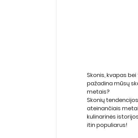
Skonis, kvapas bei 
pažadina mūsų skon
metais? 
Skonių tendencijos 
ateinančiais metais,
kulinarinės istorij
itin populiarus!