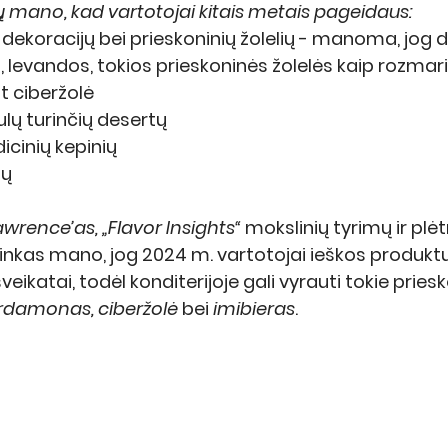
mano, kad vartotojai kitais metais pageidaus:
dekoracijų bei prieskoninių žolelių - manoma, jog
i, levandos, tokios prieskoninės žolelės kaip rozmari
t ciberžolė
lų turinčių desertų
icinių kepinių
ių
wrence’as, „Flavor Insights“
 mokslinių tyrimų ir plėt
kas mano, jog 2024 m. vartotojai ieškos produktų,
eikatai, todėl konditerijoje gali vyrauti tokie priesk
rdamonas, ciberžolė
 bei 
imibieras
.