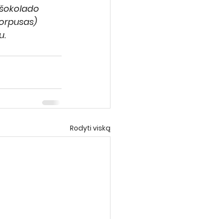
 šokolado 
orpusas) 
u.
Rodyti viską