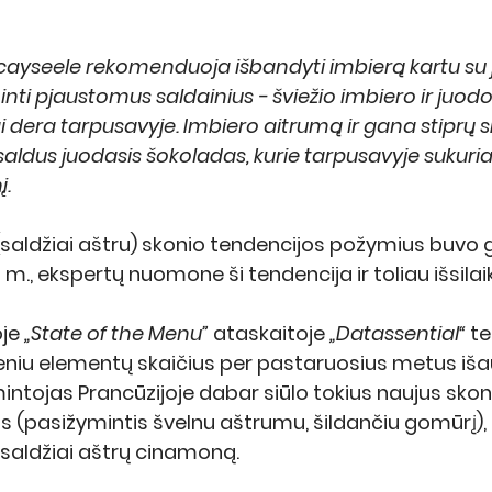
cayseele rekomenduoja išbandyti imbierą kartu su 
nti pjaustomus saldainius - šviežio imbiero ir juod
 dera tarpusavyje. Imbiero aitrumą ir gana stiprų sk
aldus juodasis šokoladas, kurie tarpusavyje sukuria 
į.
(saldžiai aštru) skonio tendencijos požymius buvo 
m., ekspertų nuomone ši tendencija ir toliau išsila
je 
„State of the Menu” 
ataskaitoje 
„Datassential“
 t
niu elementų skaičius per pastaruosius metus iša
intojas Prancūzijoje dabar siūlo tokius naujus skoni
s (pasižymintis švelnu aštrumu, šildančiu gomūrį), 
 saldžiai aštrų cinamoną.