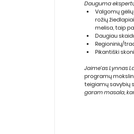
Dauguma ekspertų 
Valgomų gėlių 
rožių žiedlapia
melisa, taip pa
Daugiau skaidu
Regioninių/trad
Pikantiški skon
Jaime’as Lynnas La
programų mokslinin
teigiamų savybių sv
garam masala, ka