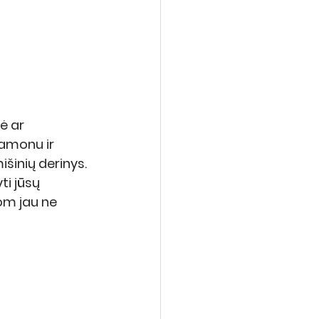
ė ar 
amonu ir 
šinių derinys. 
ti jūsų 
om jau ne 