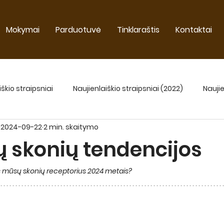
Mokymai
Parduotuvė
Tinklaraštis
Kontaktai
iškio straipsniai
Naujienlaiškio straipsniai (2022)
Naujie
2024-09-22
2 min. skaitymo
Naujienlaiškio straipsniai 2025
ų skonių tendencijos
s mūsų skonių receptorius 2024 metais? 