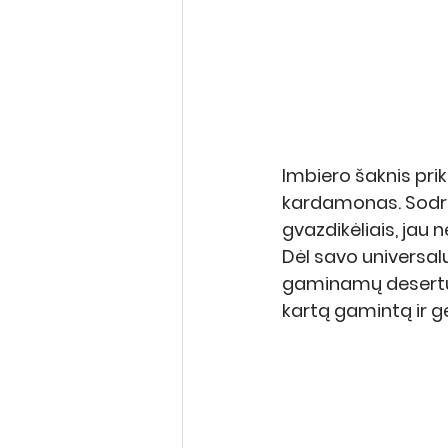
Imbiero šaknis prik
kardamonas. Sodrus
gvazdikėliais, jau 
Dėl savo universalum
gaminamų desertų sk
kartą gamintą ir g