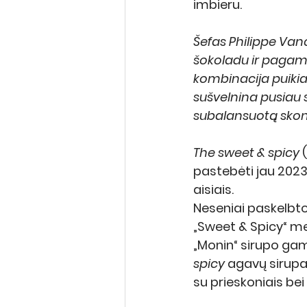
imbieru.
Šefas Philippe Van
šokoladu ir pagami
kombinacija puikiai
sušvelnina pusiau s
subalansuotą skon
The sweet & spicy
 
pastebėti jau 2023 
aisiais.
Neseniai paskelbto
„Sweet & Spicy“ me
„Monin“ sirupo gam
spicy
 agavų sirupa
su prieskoniais bei