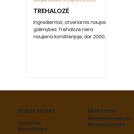
TREHALOZĖ
Ingredientas, atveriantis naujas
galimybes Trehalozė nėra
naujiena konditerijoje, dar 2000
metais ji buvo pradėta naudoti
ledų gamyboje. Pati saldiklio
gamyba prasidėjo 1994 metais,
tačiau atsižvelgiant į tai, jog
gamybos kaštai buvo dideli šis
saldiklis netapo populiarus. Vis gi,
pastaruoju metu trehalozė
susilaukia vis daugiau dėmesio dėl
savo unikalių savybių. Šis saldiklis
yra pagamintas iš tapijokos
Baker street
Mokymai
krakmolo, turi 95% sausųjų
Mokymai studijoje
medžiagų ir vidutinį saldinimo
Komanda
Mokymai online
Mes siūlome
pajėgumą (POD