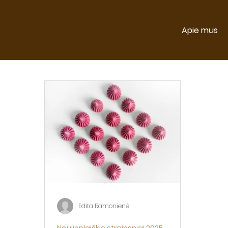
Apie mus
Edita Ramonienė
Naujienlaiškio straipsniai 2025